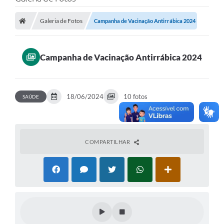
A Prefeitura
Galeria de Fotos
Campanha de Vacinação Antirrábica 2024
Transparência Pública
Processo Seletivo/Concurso Público
Campanha de Vacinação Antirrábica 2024
Taxas de Inscrição/Guia de Arrecadação / Tributos
Online
Plano Diretor Participativo de Serro/MG
18/06/2024
10 fotos
SAÚDE
Planejamento e Orçamento Público: PPA - LOA -
LDO
Licitações
COMPARTILHAR
Sala Mineira do Empreendedor de Serro/MG
Organizações da Sociedade Civil
Lei Paulo Gustavo
Turismo