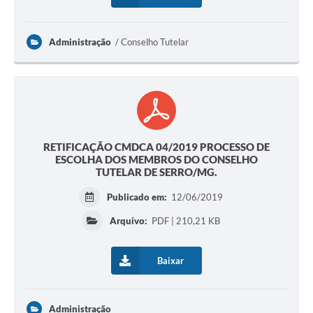
Links
Audiências Públicas
Administração
Conselho Tutelar
Galeria de Fotos
Galeria de Vídeos
Telefones Úteis
Diário Oficial
RETIFICAÇÃO CMDCA 04/2019 PROCESSO DE
ESCOLHA DOS MEMBROS DO CONSELHO
Contratos, Convênios e Publicações MROSC
TUTELAR DE SERRO/MG.
Ouvidoria Municipal
Publicado em:
12/06/2019
Arquivo:
PDF | 210,21 KB
Notícias
Contato
Baixar
Radar da Transparência Pública
Listagem de Contribuintes Inscritos na Dívida Ativa do
Administração