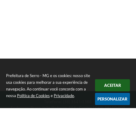
Prefeitura de Serro - MG e os cookies: nosso site
usa cookies para melhorar a sua experiência de
ACEITAR
navegação. Ao continuar você concorda com a
nossa
Política de Cookies
e
Privacidade
.
PERSONALIZAR
Telefone: (38) 3541-1368
Endereço: Praça João Pinheiro, 154 - Centro | CEP: 39150-000
Segunda-feira a Sexta-feira das 09:00 as 15:00 horas
CNPJ: 18.303.271/0001-81
Prefeitura de Serro - MG