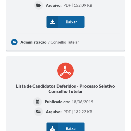
Arquivo:
PDF | 152,09 KB
Horário - Linhas Municipais de Coletivos
Lei Aldir Blanc
Baixar
Carta de Serviços
Emissão de Contracheque
Administração
Conselho Tutelar
Chamamento Público
Convênios
Arquivos para Download
Lista de Candidatos Deferidos - Processo Seletivo
SIC
Conselho Tutelar
FAQ
Publicado em:
18/06/2019
Jornal
Arquivo:
PDF | 132,22 KB
Covid -19 em Serro
Baixar