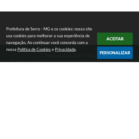
Prefeitura de Serro - MG e os cookies: nosso site
usa cookies para melhorar a sua experiência de
ACEITAR
navegação. Ao continuar você concorda com a
nossa
Política de Cookies
e
Privacidade
.
PERSONALIZAR
Telefone: (38) 3541-1368
Endereço: Praça João Pinheiro, 154 - Centro | CEP: 39150-000
Segunda-feira a Sexta-feira das 09:00 as 15:00 horas
CNPJ: 18.303.271/0001-81
Prefeitura de Serro - MG
Versão do Sistema:
3.5.3 - 19/06/2026
Portal atualizado em:
06/08/2026 11:21
Dados Abertos
Copyright Instar - 2006-2026. Todos os direitos reservados -