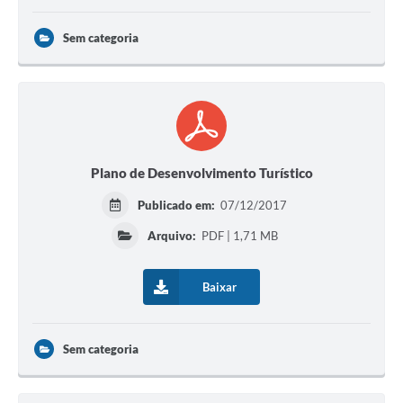
Links
Sem categoria
Audiências Públicas
Galeria de Fotos
Galeria de Vídeos
Telefones Úteis
Plano de Desenvolvimento Turístico
Diário Oficial
Publicado em:
07/12/2017
Contratos, Convênios e Publicações MROSC
Arquivo:
PDF | 1,71 MB
Ouvidoria Municipal
Notícias
Baixar
Contato
Sem categoria
Radar da Transparência Pública
Listagem de Contribuintes Inscritos na Dívida Ativa do