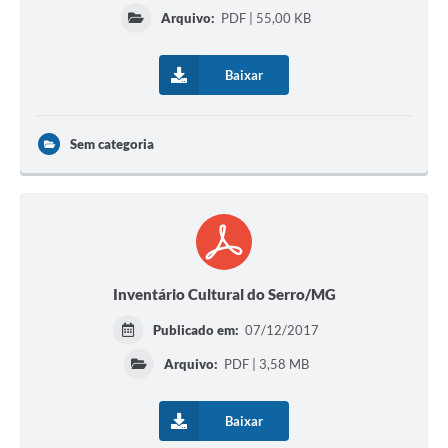
Arquivo:
PDF | 55,00 KB
Horário - Linhas Municipais de Coletivos
Lei Aldir Blanc
Baixar
Carta de Serviços
Emissão de Contracheque
Sem categoria
Chamamento Público
Convênios
Arquivos para Download
Inventário Cultural do Serro/MG
SIC
Publicado em:
07/12/2017
FAQ
Arquivo:
PDF | 3,58 MB
Jornal
Covid -19 em Serro
Baixar