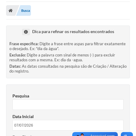
A Prefeitura
Busca
Transparência Pública
Processo Seletivo/Concurso Público
Dica para refinar os resultados encontrados
Taxas de Inscrição/Guia de Arrecadação / Tributos
Online
Frase específica:
Digite a frase entre aspas para filtrar exatamente
o desejado. Ex: "dia da água".
Plano Diretor Participativo de Serro/MG
Exclusão:
Digite a palavra com sinal de menos (-) para excluir
resultados com a mesma. Ex: dia da -agua.
Datas:
As datas consultadas na pesquisa são de Criação / Alteração
Planejamento e Orçamento Público: PPA - LOA -
do registro.
LDO
Licitações
Sala Mineira do Empreendedor de Serro/MG
Pesquisa
Organizações da Sociedade Civil
Data Inicial
Lei Paulo Gustavo
Turismo