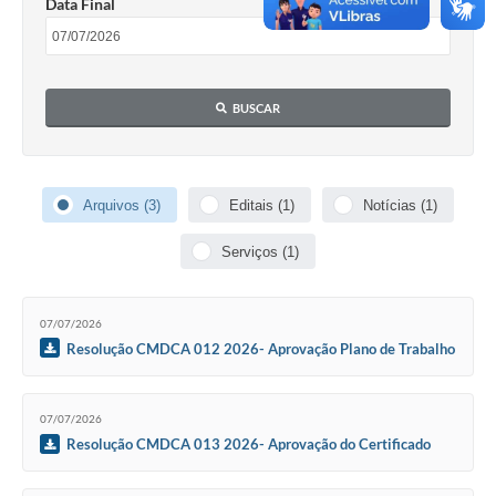
Data Final
Horário - Linhas Municipais de Coletivos
Lei Aldir Blanc
BUSCAR
Carta de Serviços
Emissão de Contracheque
Chamamento Público
Arquivos (3)
Editais (1)
Notícias (1)
Convênios
Serviços (1)
Arquivos para Download
07/07/2026
SIC
Resolução CMDCA 012 2026- Aprovação Plano de Trabalho
da Associação Comunitária Cultural Quilombola Povo Unido do
FAQ
Baú
Jornal
07/07/2026
Resolução CMDCA 013 2026- Aprovação do Certificado
Covid -19 em Serro
Autorização para Capacitação de Recursos da entidade Instituto
Bem Criar