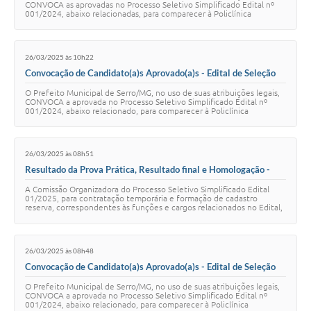
Links
CONVOCA as aprovadas no Processo Seletivo Simplificado Edital nº
001/2024, abaixo relacionadas, para comparecer à Policlínica
Municipal de Serro, local…
Audiências Públicas
26/03/2025 às 10h22
Galeria de Fotos
Convocação de Candidato(a)s Aprovado(a)s - Edital de Seleção
001/2024
Galeria de Vídeos
O Prefeito Municipal de Serro/MG, no uso de suas atribuições legais,
CONVOCA a aprovada no Processo Seletivo Simplificado Edital nº
001/2024, abaixo relacionado, para comparecer à Policlínica
Telefones Úteis
Municipal de Serro, localiza…
Diário Oficial
26/03/2025 às 08h51
Contratos, Convênios e Publicações MROSC
Resultado da Prova Prática, Resultado final e Homologação -
Cargo de Motorista - Edital de Seleção 001/2025
A Comissão Organizadora do Processo Seletivo Simplificado Edital
Ouvidoria Municipal
01/2025, para contratação temporária e formação de cadastro
reserva, correspondentes às funções e cargos relacionados no Edital,
em atendimento às Secretar…
Notícias
Contato
26/03/2025 às 08h48
Convocação de Candidato(a)s Aprovado(a)s - Edital de Seleção
Radar da Transparência Pública
001/2024
O Prefeito Municipal de Serro/MG, no uso de suas atribuições legais,
CONVOCA a aprovada no Processo Seletivo Simplificado Edital nº
Listagem de Contribuintes Inscritos na Dívida Ativa do
001/2024, abaixo relacionado, para comparecer à Policlínica