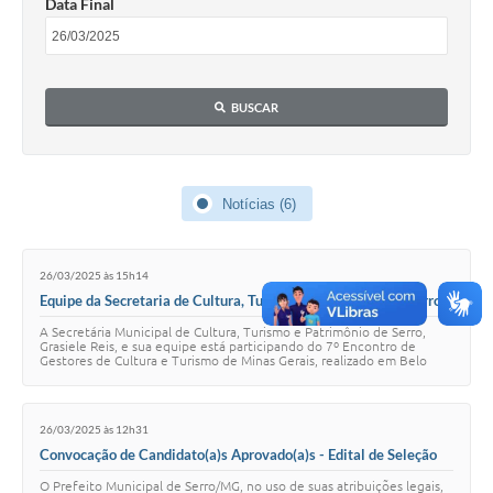
Data Final
Horário - Linhas Municipais de Coletivos
Lei Aldir Blanc
BUSCAR
Carta de Serviços
Emissão de Contracheque
Chamamento Público
Notícias (6)
Convênios
26/03/2025 às 15h14
Arquivos para Download
Equipe da Secretaria de Cultura, Turismo e Patrimônio de Serro
participa 7º Encontro de Gestores de Cultura e Turismo de Minas
SIC
A Secretária Municipal de Cultura, Turismo e Patrimônio de Serro,
Gerais
Grasiele Reis, e sua equipe está participando do 7º Encontro de
Gestores de Cultura e Turismo de Minas Gerais, realizado em Belo
FAQ
Horizonte. Na última terç…
Jornal
26/03/2025 às 12h31
Convocação de Candidato(a)s Aprovado(a)s - Edital de Seleção
Covid -19 em Serro
001/2024
O Prefeito Municipal de Serro/MG, no uso de suas atribuições legais,