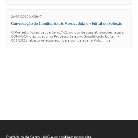
Município
Municipal de Serro, localiza…
26/03/2025 às 08h47
Convocação de Candidato(a)s Aprovado(a)s - Edital de Seleção
001/2025
O Prefeito Municipal de Serro/MG, no uso de suas atribuições legais,
CONVOCA o aprovado no Processo Seletivo Simplificado Edital nº
001/2025, abaixo relacionado, para comparecer à Policlínica
Municipal de Serro, localiza…
Prefeitura de Serro - MG e os cookies: nosso site