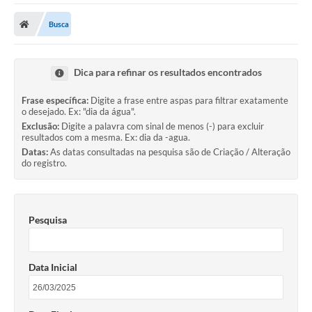
A Prefeitura
Busca
Transparência Pública
Processo Seletivo/Concurso Público
Dica para refinar os resultados encontrados
Taxas de Inscrição/Guia de Arrecadação / Tributos
Online
Frase específica:
Digite a frase entre aspas para filtrar exatamente
o desejado. Ex: "dia da água".
Plano Diretor Participativo de Serro/MG
Exclusão:
Digite a palavra com sinal de menos (-) para excluir
resultados com a mesma. Ex: dia da -agua.
Datas:
As datas consultadas na pesquisa são de Criação / Alteração
Planejamento e Orçamento Público: PPA - LOA -
do registro.
LDO
Licitações
Sala Mineira do Empreendedor de Serro/MG
Pesquisa
Organizações da Sociedade Civil
Data Inicial
Lei Paulo Gustavo
Turismo