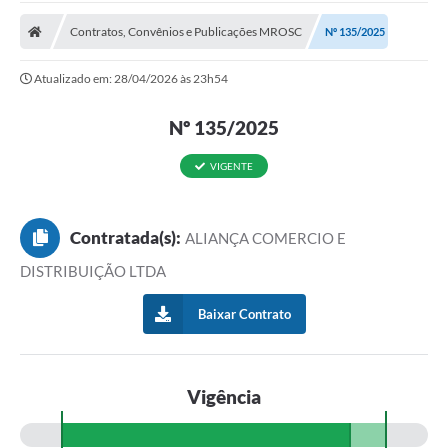
A Prefeitura
Contratos, Convênios e Publicações MROSC
Nº 135/2025
Transparência Pública
Atualizado em: 28/04/2026 às 23h54
Processo Seletivo/Concurso Público
Nº 135/2025
Taxas de Inscrição/Guia de Arrecadação / Tributos
Online
VIGENTE
Plano Diretor Participativo de Serro/MG
Planejamento e Orçamento Público: PPA - LOA -
LDO
Contratada(s):
ALIANÇA COMERCIO E
DISTRIBUIÇÃO LTDA
Licitações
Baixar Contrato
Sala Mineira do Empreendedor de Serro/MG
Organizações da Sociedade Civil
Lei Paulo Gustavo
Vigência
Turismo