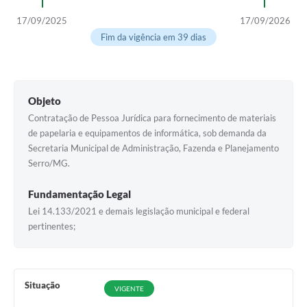
Horário - Linhas Municipais de Coletivos
17/09/2025
17/09/2026
Fim da vigência em 39 dias
Lei Aldir Blanc
Carta de Serviços
Emissão de Contracheque
Objeto
Contratação de Pessoa Jurídica para fornecimento de materiais
Chamamento Público
de papelaria e equipamentos de informática, sob demanda da
Secretaria Municipal de Administração, Fazenda e Planejamento
Convênios
Serro/MG.
Arquivos para Download
Fundamentação Legal
SIC
Lei 14.133/2021 e demais legislação municipal e federal
pertinentes;
FAQ
Jornal
Covid -19 em Serro
Situação
VIGENTE