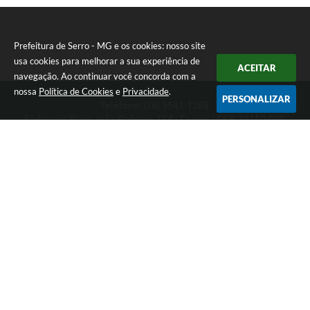
Prefeitura de Serro - MG e os cookies: nosso site
usa cookies para melhorar a sua experiência de
ACEITAR
navegação. Ao continuar você concorda com a
nossa
Política de Cookies
e
Privacidade
.
PERSONALIZAR
Telefone: (38) 3541-1368
Endereço: Praça João Pinheiro, 154 - Centro | CEP: 39150-000
Segunda-feira a Sexta-feira das 09:00 as 15:00 horas
CNPJ: 18.303.271/0001-81
Prefeitura de Serro - MG
Versão do Sistema:
3.5.3 - 19/06/2026
Portal atualizado em:
07/08/2026 16:01
Dados Abertos
Copyright Instar - 2006-2026. Todos os direitos reservados -
Instar Tecnologia