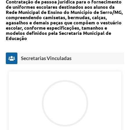
Contratação de pessoa jurídica para o fornecimento
Links
de uniformes escolares destinados aos alunos da
Rede Municipal de Ensino do Município de Serro/MG,
Audiências Públicas
compreendendo camisetas, bermudas, calças,
agasalhos e demais peças que compõem o vestuário
Galeria de Fotos
escolar, conforme especificações, tamanhos e
modelos definidos pela Secretaria Municipal de
Galeria de Vídeos
Educação
Telefones Úteis
Secretarias Vinculadas
Diário Oficial
Contratos, Convênios e Publicações MROSC
Ouvidoria Municipal
Notícias
Contato
Radar da Transparência Pública
Listagem de Contribuintes Inscritos na Dívida Ativa do