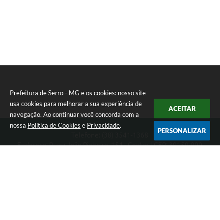
Prefeitura de Serro - MG e os cookies: nosso site
usa cookies para melhorar a sua experiência de
ACEITAR
navegação. Ao continuar você concorda com a
nossa
Política de Cookies
e
Privacidade
.
PERSONALIZAR
Telefone: (38) 3541-1368
Endereço: Praça João Pinheiro, 154 - Centro | CEP: 39150-000
Segunda-feira a Sexta-feira das 09:00 as 15:00 horas
CNPJ: 18.303.271/0001-81
Prefeitura de Serro - MG
Versão do Sistema:
3.5.3 - 19/06/2026
Portal atualizado em:
05/08/2026 14:50