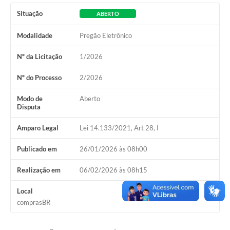
Horário - Linhas Municipais de Coletivos
Situação
ABERTO
Lei Aldir Blanc
Modalidade
Pregão Eletrônico
Carta de Serviços
Nº da Licitação
1/2026
Emissão de Contracheque
Nº do Processo
2/2026
Chamamento Público
Modo de
Aberto
Disputa
Convênios
Amparo Legal
Lei 14.133/2021, Art 28, I
Arquivos para Download
Publicado em
26/01/2026 às 08h00
SIC
Realização em
06/02/2026 às 08h15
FAQ
Local
Jornal
comprasBR
Covid -19 em Serro