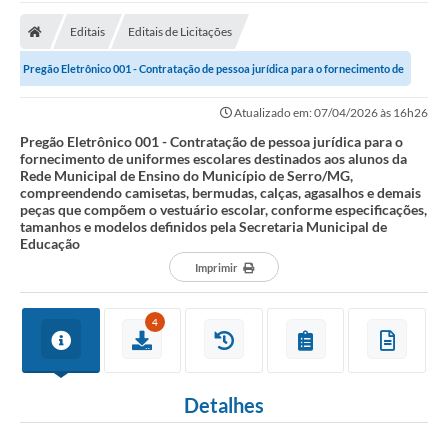
A Prefeitura
Editais
Editais de Licitações
Transparência Pública
Pregão Eletrônico 001 - Contratação de pessoa jurídica para o fornecimento de
Processo Seletivo/Concurso Público
uniformes escolares destinados...
Atualizado em: 07/04/2026 às 16h26
Taxas de Inscrição/Guia de Arrecadação / Tributos
Online
Pregão Eletrônico 001 - Contratação de pessoa jurídica para o
fornecimento de uniformes escolares destinados aos alunos da
Rede Municipal de Ensino do Município de Serro/MG,
Plano Diretor Participativo de Serro/MG
compreendendo camisetas, bermudas, calças, agasalhos e demais
peças que compõem o vestuário escolar, conforme especificações,
Planejamento e Orçamento Público: PPA - LOA -
tamanhos e modelos definidos pela Secretaria Municipal de
LDO
Educação
Imprimir
Licitações
Sala Mineira do Empreendedor de Serro/MG
4
Organizações da Sociedade Civil
Lei Paulo Gustavo
Detalhes
Turismo