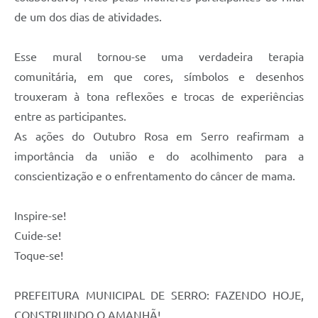
Município
de um dos dias de atividades.
Esse mural tornou-se uma verdadeira terapia
comunitária, em que cores, símbolos e desenhos
trouxeram à tona reflexões e trocas de experiências
entre as participantes.
As ações do Outubro Rosa em Serro reafirmam a
importância da união e do acolhimento para a
conscientização e o enfrentamento do câncer de mama.
Inspire-se!
Cuide-se!
Toque-se!
PREFEITURA MUNICIPAL DE SERRO: FAZENDO HOJE,
CONSTRUINDO O AMANHÃ!