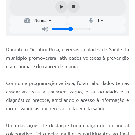
Links
Audiências Públicas
Galeria de Fotos
Galeria de Vídeos
Durante o Outubro Rosa, diversas Unidades de Saúde do
Telefones Úteis
município promoveram atividades voltadas à prevenção
Diário Oficial
e ao combate do câncer de mama.
Contratos, Convênios e Publicações MROSC
Com uma programação variada, foram abordados temas
Ouvidoria Municipal
essenciais para a conscientização, o autocuidado e o
Notícias
diagnóstico precoce, ampliando o acesso à informação e
Contato
incentivando as mulheres a cuidarem da saúde.
Radar da Transparência Pública
Uma das ações de destaque foi a criação de um mural
Listagem de Contribuintes Inscritos na Dívida Ativa do
colaborativo, feito pelas mulheres participantes ao final