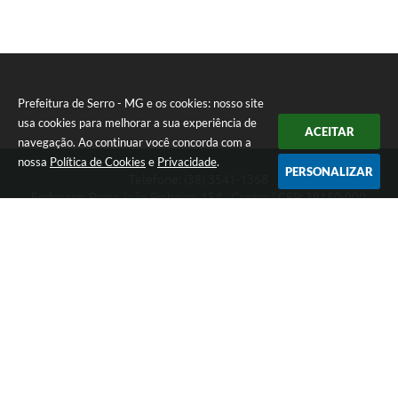
Prefeitura de Serro - MG e os cookies: nosso site
usa cookies para melhorar a sua experiência de
ACEITAR
navegação. Ao continuar você concorda com a
nossa
Política de Cookies
e
Privacidade
.
PERSONALIZAR
Telefone: (38) 3541-1368
Endereço: Praça João Pinheiro, 154 - Centro | CEP: 39150-000
Segunda-feira a Sexta-feira das 09:00 as 15:00 horas
CNPJ: 18.303.271/0001-81
Prefeitura de Serro - MG
Versão do Sistema:
3.5.3 - 19/06/2026
Portal atualizado em:
06/08/2026 11:21
Dados Abertos