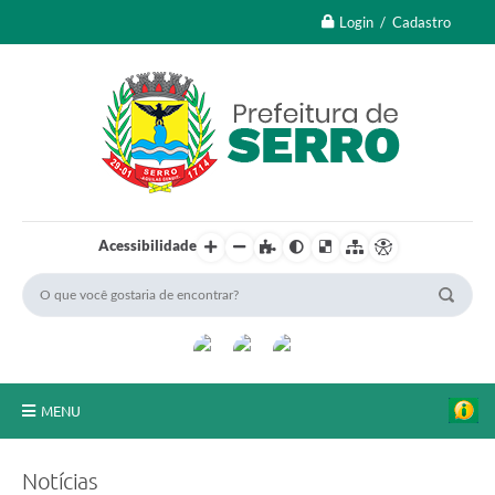
Login / Cadastro
Acessibilidade
MENU
A Nossa Cidade
Notícias