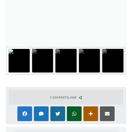
Horário - Linhas Municipais de Coletivos
Lei Aldir Blanc
Carta de Serviços
Emissão de Contracheque
Chamamento Público
Convênios
Arquivos para Download
SIC
COMPARTILHAR
FAQ
Jornal
Covid -19 em Serro