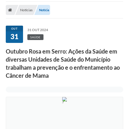
A Prefeitura
Notícias
Notícia
Transparência Pública
Processo Seletivo/Concurso Público
OUT
31 OUT 2024
31
Taxas de Inscrição/Guia de Arrecadação / Tributos
SAÚDE
Online
Outubro Rosa em Serro: Ações da Saúde em
Plano Diretor Participativo de Serro/MG
diversas Unidades de Saúde do Município
Planejamento e Orçamento Público: PPA - LOA -
trabalham a prevenção e o enfrentamento ao
LDO
Câncer de Mama
Licitações
Sala Mineira do Empreendedor de Serro/MG
Organizações da Sociedade Civil
Lei Paulo Gustavo
Turismo