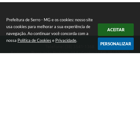
Prefeitura de Serro - MG e os cookies: nosso site
usa cookies para melhorar a sua experiência de
ACEITAR
navegação. Ao continuar você concorda com a
nossa
Política de Cookies
e
Privacidade
.
PERSONALIZAR
Telefone: (38) 3541-1368
Endereço: Praça João Pinheiro, 154 - Centro | CEP: 39150-000
Segunda-feira a Sexta-feira das 09:00 as 15:00 horas
CNPJ: 18.303.271/0001-81
Prefeitura de Serro - MG
Versão do Sistema:
3.5.3 - 19/06/2026
Portal atualizado em:
06/08/2026 11:21
Dados Abertos
Copyright Instar - 2006-2026. Todos os direitos reservados -
Instar Tecnologia