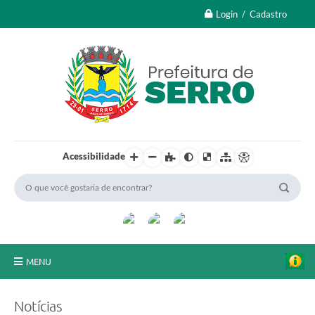
Login / Cadastro
Acessibilidade
MENU
A Nossa Cidade
Notícias