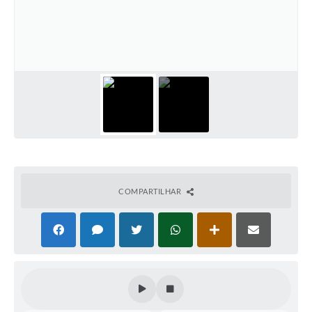
Horário - Linhas Municipais de Coletivos
Lei Aldir Blanc
Carta de Serviços
Emissão de Contracheque
Chamamento Público
Convênios
Arquivos para Download
COMPARTILHAR
SIC
FAQ
Jornal
Covid -19 em Serro