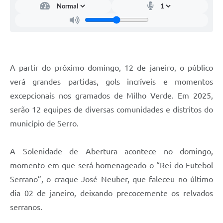
Links
Audiências Públicas
Galeria de Fotos
Galeria de Vídeos
A partir do próximo domingo, 12 de janeiro, o público
verá grandes partidas, gols incríveis e momentos
Telefones Úteis
excepcionais nos gramados de Milho Verde. Em 2025,
Diário Oficial
serão 12 equipes de diversas comunidades e distritos do
Contratos, Convênios e Publicações MROSC
município de Serro.
Ouvidoria Municipal
A Solenidade de Abertura acontece no domingo,
Notícias
momento em que será homenageado o “Rei do Futebol
Contato
Serrano”, o craque José Neuber, que faleceu no último
dia 02 de janeiro, deixando precocemente os relvados
Radar da Transparência Pública
serranos.
Listagem de Contribuintes Inscritos na Dívida Ativa do