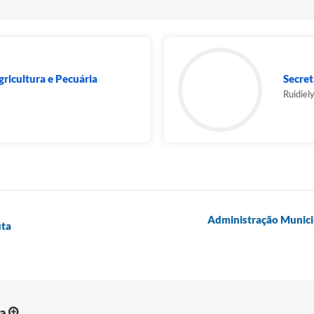
gricultura e Pecuária
Secret
Ruidiel
Administração Municip
uta
ia