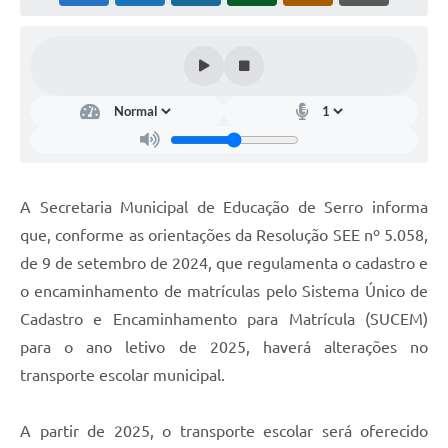
Horário - Linhas Municipais de Coletivos
Lei Aldir Blanc
Carta de Serviços
Emissão de Contracheque
Chamamento Público
A Secretaria Municipal de Educação de Serro informa
Convênios
que, conforme as orientações da Resolução SEE nº 5.058,
Arquivos para Download
de 9 de setembro de 2024, que regulamenta o cadastro e
o encaminhamento de matrículas pelo Sistema Único de
SIC
Cadastro e Encaminhamento para Matrícula (SUCEM)
FAQ
para o ano letivo de 2025, haverá alterações no
transporte escolar municipal.
Jornal
Covid -19 em Serro
A partir de 2025, o transporte escolar será oferecido