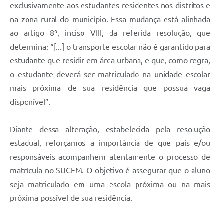
Links
exclusivamente aos estudantes residentes nos distritos e
na zona rural do município. Essa mudança está alinhada
Audiências Públicas
ao artigo 8º, inciso VIII, da referida resolução, que
Galeria de Fotos
determina: “[...] o transporte escolar não é garantido para
estudante que residir em área urbana, e que, como regra,
Galeria de Vídeos
o estudante deverá ser matriculado na unidade escolar
Telefones Úteis
mais próxima de sua residência que possua vaga
Diário Oficial
disponível”.
Contratos, Convênios e Publicações MROSC
Diante dessa alteração, estabelecida pela resolução
Ouvidoria Municipal
estadual, reforçamos a importância de que pais e/ou
responsáveis acompanhem atentamente o processo de
Notícias
matrícula no SUCEM. O objetivo é assegurar que o aluno
Contato
seja matriculado em uma escola próxima ou na mais
Radar da Transparência Pública
próxima possível de sua residência.
Listagem de Contribuintes Inscritos na Dívida Ativa do