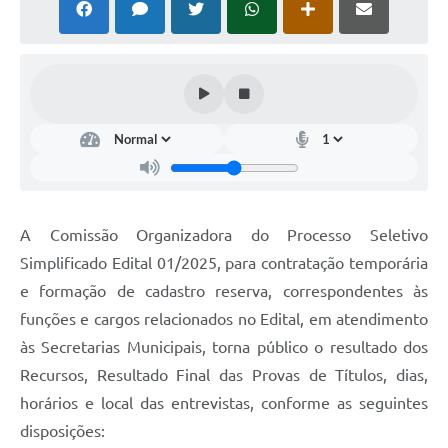
Horário - Linhas Municipais de Coletivos
Lei Aldir Blanc
Carta de Serviços
Emissão de Contracheque
Chamamento Público
Convênios
A Comissão Organizadora do Processo Seletivo
Arquivos para Download
Simplificado Edital 01/2025, para contratação temporária
e formação de cadastro reserva, correspondentes às
SIC
funções e cargos relacionados no Edital, em atendimento
FAQ
às Secretarias Municipais, torna público o resultado dos
Recursos, Resultado Final das Provas de Títulos, dias,
Jornal
horários e local das entrevistas, conforme as seguintes
Covid -19 em Serro
disposições: