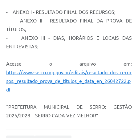
Links
- ANEXO I - RESULTADO FINAL DOS RECURSOS;
Audiências Públicas
- ANEXO II - RESULTADO FINAL DA PROVA DE
Galeria de Fotos
TÍTULOS;
- ANEXO III - DIAS, HORÁRIOS E LOCAIS DAS
Galeria de Vídeos
ENTREVISTAS;
Telefones Úteis
Diário Oficial
Acesse o arquivo em:
https://www.serro.mg.gov.br/editais/resultado_dos_recur
Contratos, Convênios e Publicações MROSC
sos,_resultado_prova_de_titulos_e_data_en_26042722.p
Ouvidoria Municipal
df
Notícias
“PREFEITURA MUNICIPAL DE SERRO: GESTÃO
Contato
2025/2028 – SERRO CADA VEZ MELHOR”
Radar da Transparência Pública
Listagem de Contribuintes Inscritos na Dívida Ativa do