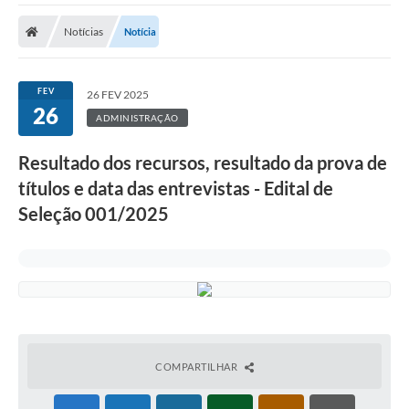
A Prefeitura
Notícias
Notícia
Transparência Pública
Processo Seletivo/Concurso Público
FEV
26 FEV 2025
26
Taxas de Inscrição/Guia de Arrecadação / Tributos
ADMINISTRAÇÃO
Online
Resultado dos recursos, resultado da prova de
Plano Diretor Participativo de Serro/MG
títulos e data das entrevistas - Edital de
Planejamento e Orçamento Público: PPA - LOA -
Seleção 001/2025
LDO
Licitações
Sala Mineira do Empreendedor de Serro/MG
Organizações da Sociedade Civil
Lei Paulo Gustavo
COMPARTILHAR
Turismo