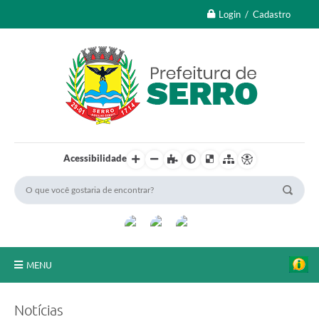
Login / Cadastro
Acessibilidade
MENU
A Nossa Cidade
Notícias