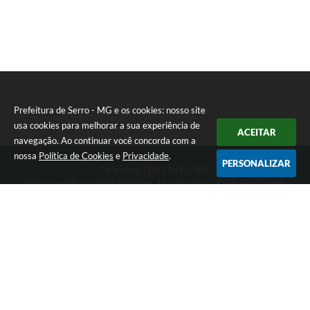
Prefeitura de Serro - MG e os cookies: nosso site
usa cookies para melhorar a sua experiência de
ACEITAR
navegação. Ao continuar você concorda com a
nossa
Política de Cookies
e
Privacidade
.
PERSONALIZAR
Telefone: (38) 3541-1368
Endereço: Praça João Pinheiro, 154 - Centro | CEP: 39150-000
Segunda-feira a Sexta-feira das 09:00 as 15:00 horas
CNPJ: 18.303.271/0001-81
Prefeitura de Serro - MG
Versão do Sistema:
3.5.3 - 19/06/2026
Portal atualizado em:
05/08/2026 14:50
Dados Abertos