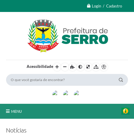
Login / Cadastro
Acessibilidade
MENU
A Nossa Cidade
Notícias