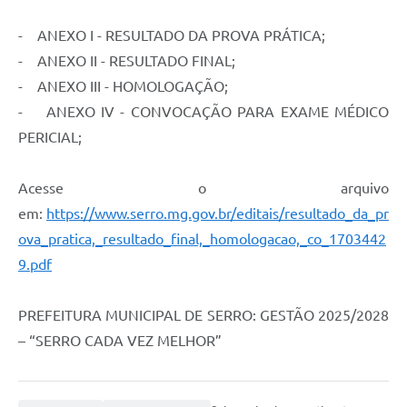
Links
- ANEXO I - RESULTADO DA PROVA PRÁTICA;
Audiências Públicas
- ANEXO II - RESULTADO FINAL;
Galeria de Fotos
- ANEXO III - HOMOLOGAÇÃO;
- ANEXO IV - CONVOCAÇÃO PARA EXAME MÉDICO
Galeria de Vídeos
PERICIAL;
Telefones Úteis
Diário Oficial
Acesse o arquivo
em:
https://www.serro.mg.gov.br/editais/resultado_da_pr
Contratos, Convênios e Publicações MROSC
ova_pratica,_resultado_final,_homologacao,_co_1703442
Ouvidoria Municipal
9.pdf
Notícias
PREFEITURA MUNICIPAL DE SERRO: GESTÃO 2025/2028
Contato
– “SERRO CADA VEZ MELHOR”
Radar da Transparência Pública
Listagem de Contribuintes Inscritos na Dívida Ativa do