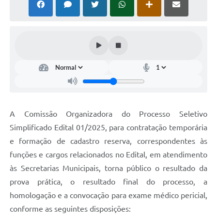
Horário - Linhas Municipais de Coletivos
Lei Aldir Blanc
Carta de Serviços
Emissão de Contracheque
Chamamento Público
Convênios
A Comissão Organizadora do Processo Seletivo
Arquivos para Download
Simplificado Edital 01/2025, para contratação temporária
e formação de cadastro reserva, correspondentes às
SIC
funções e cargos relacionados no Edital, em atendimento
FAQ
às Secretarias Municipais, torna público o resultado da
prova prática, o resultado final do processo, a
Jornal
homologação e a convocação para exame médico pericial,
Covid -19 em Serro
conforme as seguintes disposições: