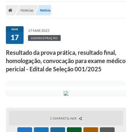
A Prefeitura
Notícias
Notícia
Transparência Pública
Processo Seletivo/Concurso Público
MAR
17 MAR 2025
17
Taxas de Inscrição/Guia de Arrecadação / Tributos
ADMINISTRAÇÃO
Online
Resultado da prova prática, resultado final,
Plano Diretor Participativo de Serro/MG
homologação, convocação para exame médico
Planejamento e Orçamento Público: PPA - LOA -
pericial - Edital de Seleção 001/2025
LDO
Licitações
Sala Mineira do Empreendedor de Serro/MG
Organizações da Sociedade Civil
Lei Paulo Gustavo
COMPARTILHAR
Turismo