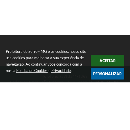
Prefeitura de Serro - MG e os cookies: nosso site
usa cookies para melhorar a sua experiência de
ACEITAR
navegação. Ao continuar você concorda com a
nossa
Política de Cookies
e
Privacidade
.
PERSONALIZAR
Telefone: (38) 3541-1368
Endereço: Praça João Pinheiro, 154 - Centro | CEP: 39150-000
Segunda-feira a Sexta-feira das 09:00 as 15:00 horas
CNPJ: 18.303.271/0001-81
Prefeitura de Serro - MG
Versão do Sistema:
3.5.3 - 19/06/2026
Portal atualizado em:
07/08/2026 16:01