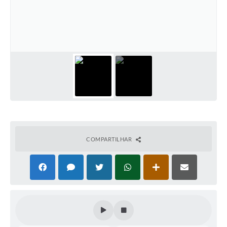
Horário - Linhas Municipais de Coletivos
Lei Aldir Blanc
Carta de Serviços
Emissão de Contracheque
Chamamento Público
Convênios
Arquivos para Download
COMPARTILHAR
SIC
FAQ
Jornal
Covid -19 em Serro