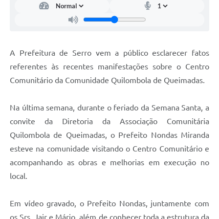
Links
Audiências Públicas
Galeria de Fotos
A Prefeitura de Serro vem a público esclarecer fatos
Galeria de Vídeos
referentes às recentes manifestações sobre o Centro
Comunitário da Comunidade Quilombola de Queimadas.
Telefones Úteis
Diário Oficial
Na última semana, durante o feriado da Semana Santa, a
Contratos, Convênios e Publicações MROSC
convite da Diretoria da Associação Comunitária
Quilombola de Queimadas, o Prefeito Nondas Miranda
Ouvidoria Municipal
esteve na comunidade visitando o Centro Comunitário e
Notícias
acompanhando as obras e melhorias em execução no
Contato
local.
Radar da Transparência Pública
Em vídeo gravado, o Prefeito Nondas, juntamente com
Listagem de Contribuintes Inscritos na Dívida Ativa do
os Srs. Jair e Mário, além de conhecer toda a estrutura da