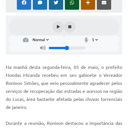
Horário - Linhas Municipais de Coletivos
Lei Aldir Blanc
Carta de Serviços
Emissão de Contracheque
Chamamento Público
Convênios
Na manhã desta segunda-feira, 05 de maio, o prefeito
Arquivos para Download
Nondas Miranda recebeu em seu gabinete o Vereador
Ronivon Simões, que veio pessoalmente agradecer pelos
SIC
serviços de recuperação das estradas e acessos na região
FAQ
do Lucas, área bastante afetada pelas chuvas torrenciais
de janeiro.
Jornal
Covid -19 em Serro
Durante a reunião, Ronivon destacou a importância das