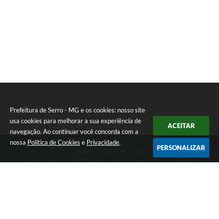
Prefeitura de Serro - MG e os cookies: nosso site
usa cookies para melhorar a sua experiência de
ACEITAR
navegação. Ao continuar você concorda com a
nossa
Política de Cookies
e
Privacidade
.
PERSONALIZAR
Telefone: (38) 3541-1368
Endereço: Praça João Pinheiro, 154 - Centro | CEP: 39150-000
Segunda-feira a Sexta-feira das 09:00 as 15:00 horas
CNPJ: 18.303.271/0001-81
Prefeitura de Serro - MG