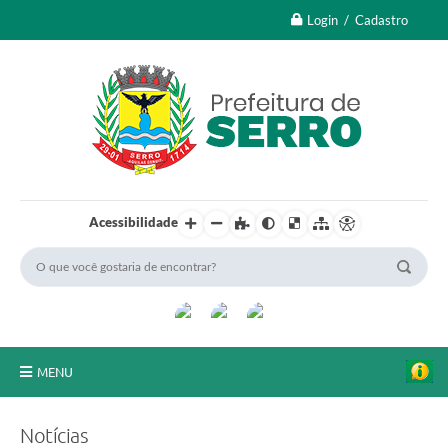
Login / Cadastro
Acessibilidade
MENU
A Nossa Cidade
Notícias