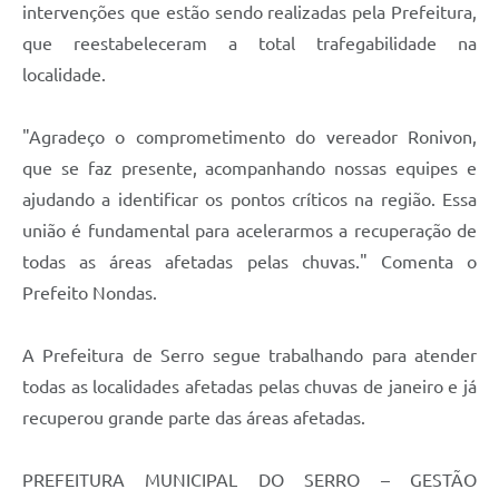
Links
intervenções que estão sendo realizadas pela Prefeitura,
que reestabeleceram a total trafegabilidade na
Audiências Públicas
localidade.
Galeria de Fotos
"Agradeço o comprometimento do vereador Ronivon,
Galeria de Vídeos
que se faz presente, acompanhando nossas equipes e
Telefones Úteis
ajudando a identificar os pontos críticos na região. Essa
Diário Oficial
união é fundamental para acelerarmos a recuperação de
todas as áreas afetadas pelas chuvas." Comenta o
Contratos, Convênios e Publicações MROSC
Prefeito Nondas.
Ouvidoria Municipal
A Prefeitura de Serro segue trabalhando para atender
Notícias
todas as localidades afetadas pelas chuvas de janeiro e já
Contato
recuperou grande parte das áreas afetadas.
Radar da Transparência Pública
PREFEITURA MUNICIPAL DO SERRO – GESTÃO
Listagem de Contribuintes Inscritos na Dívida Ativa do