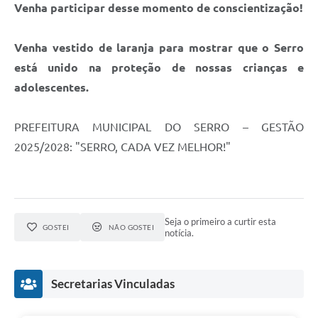
Links
Venha participar desse momento de conscientização!
Audiências Públicas
Venha vestido de laranja para mostrar que o Serro
Galeria de Fotos
está unido na proteção de nossas crianças e
adolescentes.
Galeria de Vídeos
Telefones Úteis
PREFEITURA MUNICIPAL DO SERRO – GESTÃO
Diário Oficial
2025/2028: "SERRO, CADA VEZ MELHOR!"
Contratos, Convênios e Publicações MROSC
Ouvidoria Municipal
Seja o primeiro a curtir esta
Notícias
GOSTEI
NÃO GOSTEI
notícia.
Contato
Radar da Transparência Pública
Secretarias Vinculadas
Listagem de Contribuintes Inscritos na Dívida Ativa do