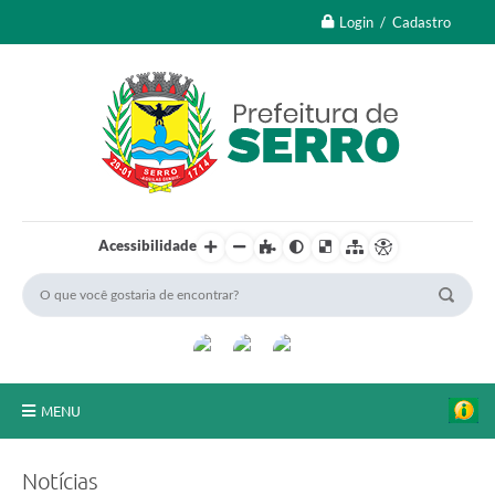
Login / Cadastro
Acessibilidade
MENU
A Nossa Cidade
Notícias