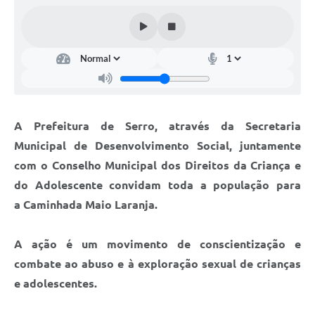
Horário - Linhas Municipais de Coletivos
Lei Aldir Blanc
Carta de Serviços
Emissão de Contracheque
A Prefeitura de Serro, através da Secretaria
Chamamento Público
Municipal de Desenvolvimento Social, juntamente
Convênios
com o Conselho Municipal dos Direitos da Criança e
Arquivos para Download
do Adolescente convidam toda a população para
a Caminhada Maio Laranja.
SIC
FAQ
A ação é um movimento de conscientização e
combate ao abuso e à exploração sexual de crianças
Jornal
e adolescentes.
Covid -19 em Serro