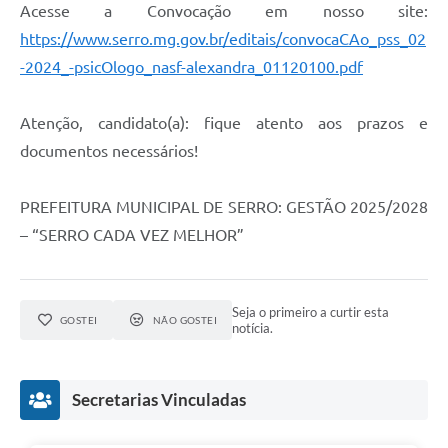
Links
Acesse a Convocação em nosso site:
https://www.serro.mg.gov.br/editais/convocaCAo_pss_02
Audiências Públicas
-2024_-psicOlogo_nasf-alexandra_01120100.pdf
Galeria de Fotos
Atenção, candidato(a): fique atento aos prazos e
Galeria de Vídeos
documentos necessários!
Telefones Úteis
Diário Oficial
PREFEITURA MUNICIPAL DE SERRO: GESTÃO 2025/2028
– “SERRO CADA VEZ MELHOR”
Contratos, Convênios e Publicações MROSC
Ouvidoria Municipal
Seja o primeiro a curtir esta
Notícias
GOSTEI
NÃO GOSTEI
notícia.
Contato
Radar da Transparência Pública
Secretarias Vinculadas
Listagem de Contribuintes Inscritos na Dívida Ativa do