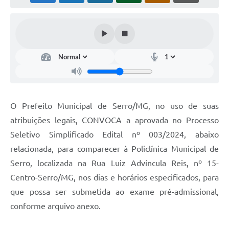
Horário - Linhas Municipais de Coletivos
Lei Aldir Blanc
Carta de Serviços
Emissão de Contracheque
Chamamento Público
O Prefeito Municipal de Serro/MG, no uso de suas
Convênios
atribuições legais, CONVOCA a aprovada no Processo
Arquivos para Download
Seletivo Simplificado Edital nº 003/2024, abaixo
relacionada, para comparecer à Policlínica Municipal de
SIC
Serro, localizada na Rua Luiz Advíncula Reis, nº 15-
FAQ
Centro-Serro/MG, nos dias e horários especificados, para
que possa ser submetida ao exame pré-admissional,
Jornal
conforme arquivo anexo.
Covid -19 em Serro