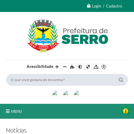
Login / Cadastro
Acessibilidade
MENU
A Nossa Cidade
Notícias