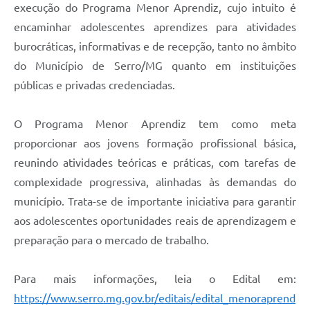
Links
execução do Programa Menor Aprendiz, cujo intuito é
encaminhar adolescentes aprendizes para atividades
Audiências Públicas
burocráticas, informativas e de recepção, tanto no âmbito
Galeria de Fotos
do Município de Serro/MG quanto em instituições
públicas e privadas credenciadas.
Galeria de Vídeos
Telefones Úteis
O Programa Menor Aprendiz tem como meta
Diário Oficial
proporcionar aos jovens formação profissional básica,
reunindo atividades teóricas e práticas, com tarefas de
Contratos, Convênios e Publicações MROSC
complexidade progressiva, alinhadas às demandas do
Ouvidoria Municipal
município. Trata-se de importante iniciativa para garantir
aos adolescentes oportunidades reais de aprendizagem e
Notícias
preparação para o mercado de trabalho.
Contato
Radar da Transparência Pública
Para mais informações, leia o Edital em:
https://www.serro.mg.gov.br/editais/edital_menoraprend
Listagem de Contribuintes Inscritos na Dívida Ativa do