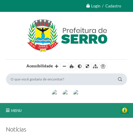
Login / Cadastro
Acessibilidade
MENU
A Nossa Cidade
Notícias