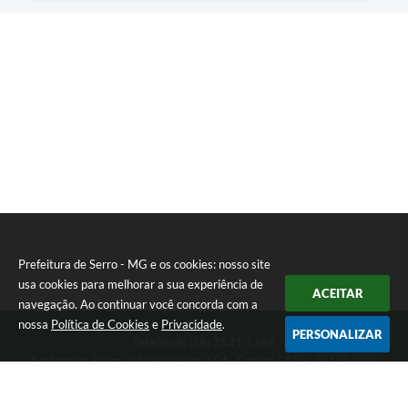
Prefeitura de Serro - MG e os cookies: nosso site
usa cookies para melhorar a sua experiência de
ACEITAR
navegação. Ao continuar você concorda com a
nossa
Política de Cookies
e
Privacidade
.
PERSONALIZAR
Telefone: (38) 3541-1368
Endereço: Praça João Pinheiro, 154 - Centro | CEP: 39150-000
Segunda-feira a Sexta-feira das 09:00 as 15:00 horas
CNPJ: 18.303.271/0001-81