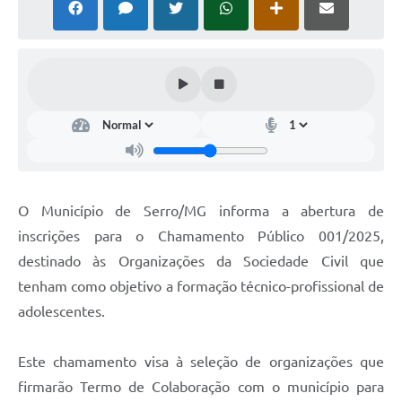
Horário - Linhas Municipais de Coletivos
Lei Aldir Blanc
Carta de Serviços
Emissão de Contracheque
Chamamento Público
Convênios
O Município de Serro/MG informa a abertura de
Arquivos para Download
inscrições para o Chamamento Público 001/2025,
destinado às Organizações da Sociedade Civil que
SIC
tenham como objetivo a formação técnico-profissional de
FAQ
adolescentes.
Jornal
Este chamamento visa à seleção de organizações que
Covid -19 em Serro
firmarão Termo de Colaboração com o município para