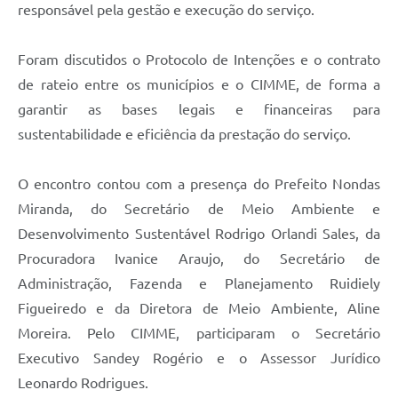
Links
responsável pela gestão e execução do serviço.
Audiências Públicas
Foram discutidos o Protocolo de Intenções e o contrato
Galeria de Fotos
de rateio entre os municípios e o CIMME, de forma a
garantir as bases legais e financeiras para
Galeria de Vídeos
sustentabilidade e eficiência da prestação do serviço.
Telefones Úteis
Diário Oficial
O encontro contou com a presença do Prefeito Nondas
Miranda, do Secretário de Meio Ambiente e
Contratos, Convênios e Publicações MROSC
Desenvolvimento Sustentável Rodrigo Orlandi Sales, da
Ouvidoria Municipal
Procuradora Ivanice Araujo, do Secretário de
Administração, Fazenda e Planejamento Ruidiely
Notícias
Figueiredo e da Diretora de Meio Ambiente, Aline
Contato
Moreira. Pelo CIMME, participaram o Secretário
Radar da Transparência Pública
Executivo Sandey Rogério e o Assessor Jurídico
Leonardo Rodrigues.
Listagem de Contribuintes Inscritos na Dívida Ativa do