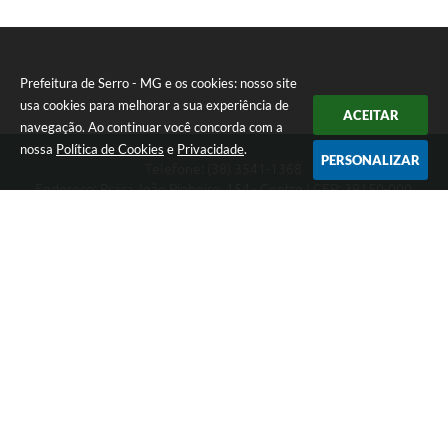
Prefeitura de Serro - MG e os cookies: nosso site
usa cookies para melhorar a sua experiência de
ACEITAR
navegação. Ao continuar você concorda com a
nossa
Política de Cookies
e
Privacidade
.
PERSONALIZAR
Telefone: (38) 3541-1368
Endereço: Praça João Pinheiro, 154 - Centro | CEP: 39150-000
Segunda-feira a Sexta-feira das 09:00 as 15:00 horas
CNPJ: 18.303.271/0001-81
Prefeitura de Serro - MG
Versão do Sistema:
3.5.3 - 19/06/2026
Portal atualizado em:
07/08/2026 16:01
Dados Abertos
Copyright Instar - 2006-2026. Todos os direitos reservados -