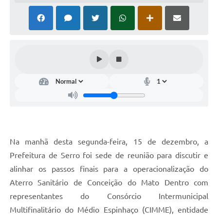
Horário - Linhas Municipais de Coletivos
Lei Aldir Blanc
Carta de Serviços
Emissão de Contracheque
Chamamento Público
Convênios
Arquivos para Download
Na manhã desta segunda-feira, 15 de dezembro, a
SIC
Prefeitura de Serro foi sede de reunião para discutir e
FAQ
alinhar os passos finais para a operacionalização do
Aterro Sanitário de Conceição do Mato Dentro com
Jornal
representantes do Consórcio Intermunicipal
Covid -19 em Serro
Multifinalitário do Médio Espinhaço (CIMME), entidade