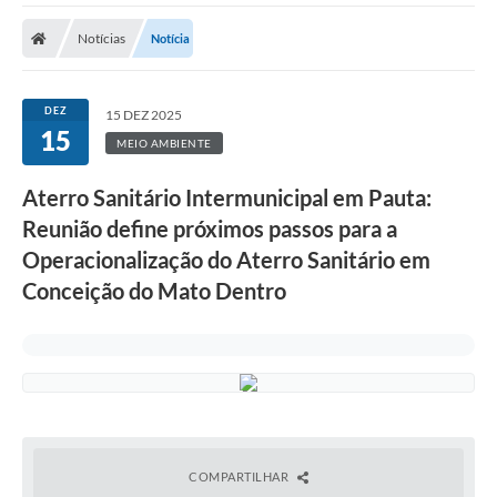
A Prefeitura
Notícias
Notícia
Transparência Pública
Processo Seletivo/Concurso Público
DEZ
15 DEZ 2025
15
Taxas de Inscrição/Guia de Arrecadação / Tributos
MEIO AMBIENTE
Online
Aterro Sanitário Intermunicipal em Pauta:
Plano Diretor Participativo de Serro/MG
Reunião define próximos passos para a
Planejamento e Orçamento Público: PPA - LOA -
Operacionalização do Aterro Sanitário em
LDO
Conceição do Mato Dentro
Licitações
Sala Mineira do Empreendedor de Serro/MG
Organizações da Sociedade Civil
Lei Paulo Gustavo
COMPARTILHAR
Turismo