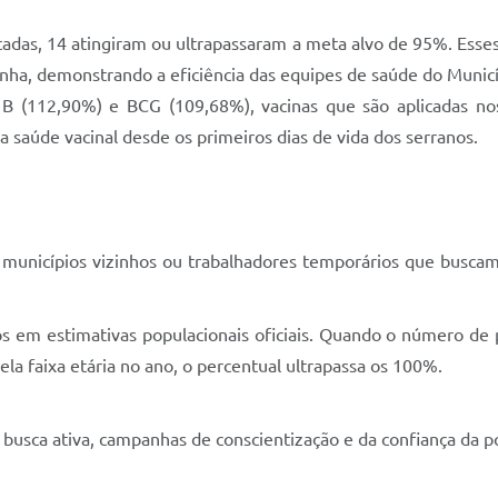
istadas, 14 atingiram ou ultrapassaram a meta alvo de 95%. E
nha, demonstrando a eficiência das equipes de saúde do Municí
e B (112,90%) e BCG (109,68%), vacinas que são aplicadas no
 saúde vacinal desde os primeiros dias de vida dos serranos.
 municípios vizinhos ou trabalhadores temporários que buscam
os em estimativas populacionais oficiais. Quando o número d
ela faixa etária no ano, o percentual ultrapassa os 100%.
e busca ativa, campanhas de conscientização e da confiança da 