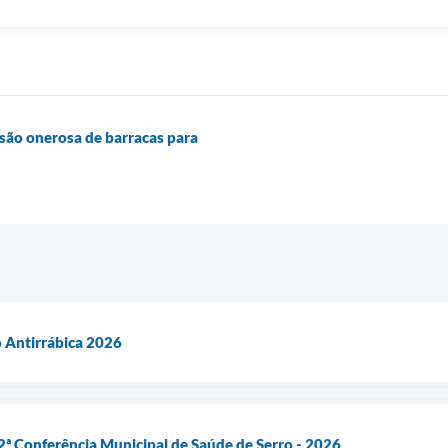
são onerosa de barracas para
 Antirrábica 2026
ª Conferência Municipal de Saúde de Serro - 2026