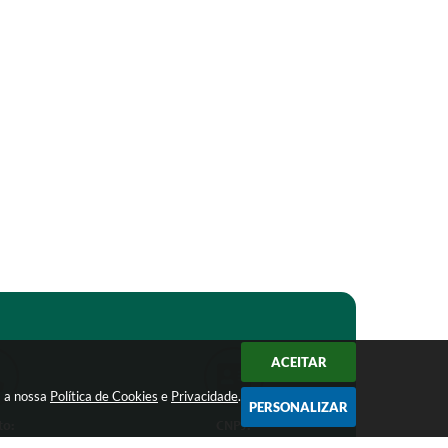
ACEITAR
m a nossa
Política de Cookies
e
Privacidade
.
PERSONALIZAR
to:
CNPJ:
1-1368
18.303.271/0001-81