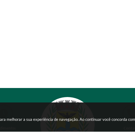
s para melhorar a sua experiência de navegação. Ao continuar você concorda co
dimento:
Conta
 a Sexta-feira das
(38) 354