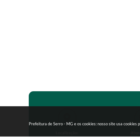
Prefeitura de Serro - MG e os cookies: nosso site usa cookie
Localização:
Aten
Praça João Pinheiro, 154 -
Segunda-feira