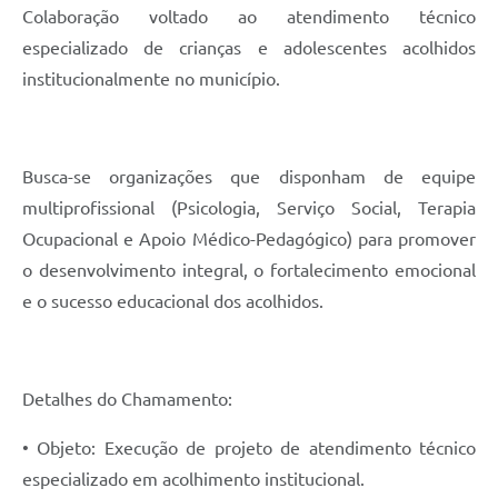
Links
Colaboração voltado ao atendimento técnico
especializado de crianças e adolescentes acolhidos
Audiências Públicas
institucionalmente no município.
Galeria de Fotos
Galeria de Vídeos
Busca-se organizações que disponham de equipe
Telefones Úteis
multiprofissional (Psicologia, Serviço Social, Terapia
Diário Oficial
Ocupacional e Apoio Médico-Pedagógico) para promover
Contratos, Convênios e Publicações MROSC
o desenvolvimento integral, o fortalecimento emocional
e o sucesso educacional dos acolhidos.
Ouvidoria Municipal
Notícias
Contato
Detalhes do Chamamento:
Radar da Transparência Pública
• Objeto: Execução de projeto de atendimento técnico
especializado em acolhimento institucional.
Listagem de Contribuintes Inscritos na Dívida Ativa do