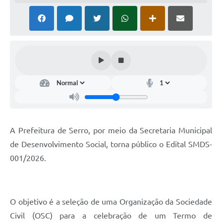
Horário - Linhas Municipais de Coletivos
Lei Aldir Blanc
Carta de Serviços
Emissão de Contracheque
Chamamento Público
Convênios
Arquivos para Download
A Prefeitura de Serro, por meio da Secretaria Municipal
de Desenvolvimento Social, torna público o Edital SMDS-
SIC
001/2026.
FAQ
Jornal
O objetivo é a seleção de uma Organização da Sociedade
Covid -19 em Serro
Civil (OSC) para a celebração de um Termo de