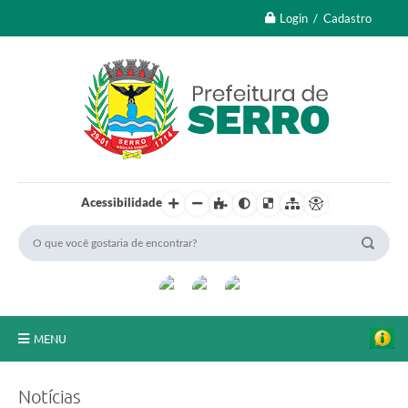
Login / Cadastro
Acessibilidade
MENU
A Nossa Cidade
Notícias