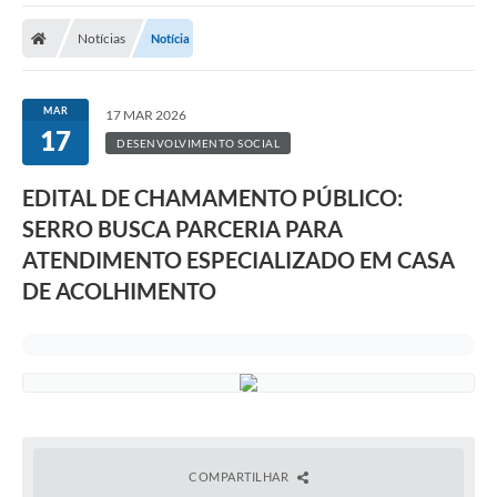
A Prefeitura
Notícias
Notícia
Transparência Pública
Processo Seletivo/Concurso Público
MAR
17 MAR 2026
17
Taxas de Inscrição/Guia de Arrecadação / Tributos
DESENVOLVIMENTO SOCIAL
Online
EDITAL DE CHAMAMENTO PÚBLICO:
Plano Diretor Participativo de Serro/MG
SERRO BUSCA PARCERIA PARA
Planejamento e Orçamento Público: PPA - LOA -
ATENDIMENTO ESPECIALIZADO EM CASA
LDO
DE ACOLHIMENTO
Licitações
Sala Mineira do Empreendedor de Serro/MG
Organizações da Sociedade Civil
Lei Paulo Gustavo
COMPARTILHAR
Turismo