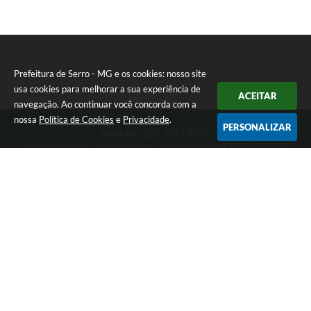
Prefeitura de Serro - MG e os cookies: nosso site
usa cookies para melhorar a sua experiência de
ACEITAR
navegação. Ao continuar você concorda com a
nossa
Política de Cookies
e
Privacidade
.
PERSONALIZAR
Telefone: (38) 3541-1368
Endereço: Praça João Pinheiro, 154 - Centro | CEP: 39150-000
Segunda-feira a Sexta-feira das 09:00 as 15:00 horas
CNPJ: 18.303.271/0001-81
Prefeitura de Serro - MG
Versão do Sistema:
3.5.3 - 19/06/2026
Portal atualizado em:
07/08/2026 16:01
Dados Abertos