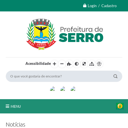
Login / Cadastro
Acessibilidade
MENU
A Nossa Cidade
Notícias