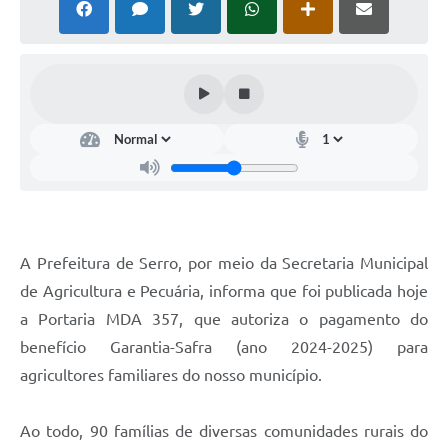
Horário - Linhas Municipais de Coletivos
Lei Aldir Blanc
Carta de Serviços
Emissão de Contracheque
Chamamento Público
Convênios
Arquivos para Download
A Prefeitura de Serro, por meio da Secretaria Municipal
de Agricultura e Pecuária, informa que foi publicada hoje
SIC
a Portaria MDA 357, que autoriza o pagamento do
FAQ
benefício Garantia-Safra (ano 2024-2025) para
agricultores familiares do nosso município.
Jornal
Covid -19 em Serro
Ao todo, 90 famílias de diversas comunidades rurais do