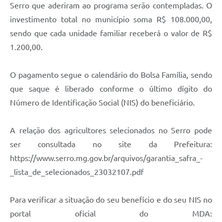
Links
Serro que aderiram ao programa serão contempladas. O
investimento total no município soma R$ 108.000,00,
Audiências Públicas
sendo que cada unidade familiar receberá o valor de R$
Galeria de Fotos
1.200,00.
Galeria de Vídeos
O pagamento segue o calendário do Bolsa Família, sendo
Telefones Úteis
que saque é liberado conforme o último dígito do
Diário Oficial
Número de Identificação Social (NIS) do beneficiário.
Contratos, Convênios e Publicações MROSC
A relação dos agricultores selecionados no Serro pode
Ouvidoria Municipal
ser consultada no site da Prefeitura:
https://www.serro.mg.gov.br/arquivos/garantia_safra_-
Notícias
_lista_de_selecionados_23032107.pdf
Contato
Radar da Transparência Pública
Para verificar a situação do seu benefício e do seu NIS no
portal oficial do MDA:
Listagem de Contribuintes Inscritos na Dívida Ativa do