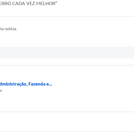
“SERRO CADA VEZ MELHOR”
ta notícia.
dministração, Fazenda e...
os