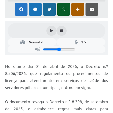
Horário - Linhas Municipais de Coletivos
Lei Aldir Blanc
Carta de Serviços
Emissão de Contracheque
Chamamento Público
Convênios
Arquivos para Download
No último dia 01 de abril de 2026, o Decreto n.º
8.506/2026, que regulamenta os procedimentos de
SIC
licença para atendimento em serviços de saúde dos
FAQ
servidores públicos municipais, entrou em vigor.
Jornal
O documento revoga o Decreto n.º 8.398, de setembro
Covid -19 em Serro
de 2025, e estabelece regras mais claras para