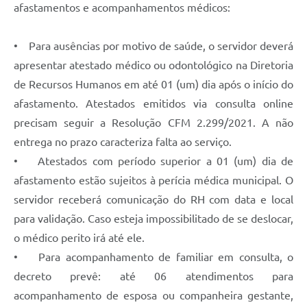
Links
afastamentos e acompanhamentos médicos:
Audiências Públicas
• Para ausências por motivo de saúde, o servidor deverá
Galeria de Fotos
apresentar atestado médico ou odontológico na Diretoria
de Recursos Humanos em até 01 (um) dia após o início do
Galeria de Vídeos
afastamento. Atestados emitidos via consulta online
Telefones Úteis
precisam seguir a Resolução CFM 2.299/2021. A não
Diário Oficial
entrega no prazo caracteriza falta ao serviço.
• Atestados com período superior a 01 (um) dia de
Contratos, Convênios e Publicações MROSC
afastamento estão sujeitos à perícia médica municipal. O
Ouvidoria Municipal
servidor receberá comunicação do RH com data e local
para validação. Caso esteja impossibilitado de se deslocar,
Notícias
o médico perito irá até ele.
Contato
• Para acompanhamento de familiar em consulta, o
Radar da Transparência Pública
decreto prevê: até 06 atendimentos para
acompanhamento de esposa ou companheira gestante,
Listagem de Contribuintes Inscritos na Dívida Ativa do