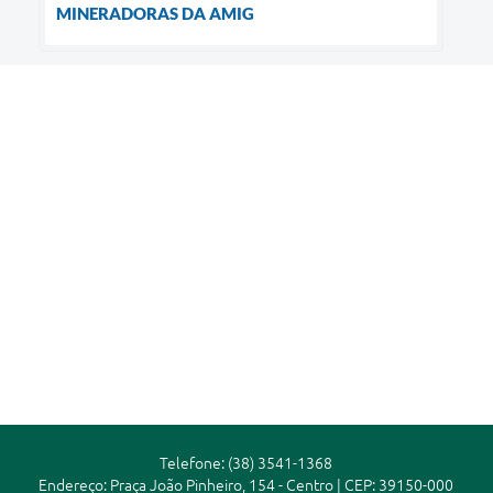
MINERADORAS DA AMIG
Telefone: (38) 3541-1368
Endereço: Praça João Pinheiro, 154 - Centro | CEP: 39150-000