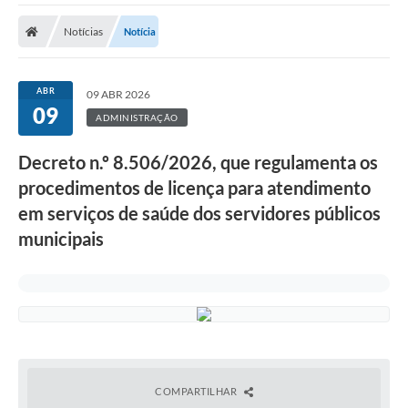
A Prefeitura
Notícias
Notícia
Transparência Pública
Processo Seletivo/Concurso Público
ABR
09 ABR 2026
09
Taxas de Inscrição/Guia de Arrecadação / Tributos
ADMINISTRAÇÃO
Online
Decreto n.º 8.506/2026, que regulamenta os
Plano Diretor Participativo de Serro/MG
procedimentos de licença para atendimento
Planejamento e Orçamento Público: PPA - LOA -
em serviços de saúde dos servidores públicos
LDO
municipais
Licitações
Sala Mineira do Empreendedor de Serro/MG
Organizações da Sociedade Civil
Lei Paulo Gustavo
COMPARTILHAR
Turismo