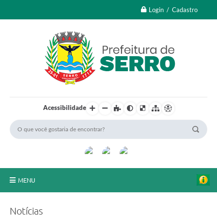
Login / Cadastro
Acessibilidade
MENU
A Nossa Cidade
Notícias