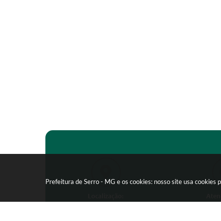
Prefeitura de Serro - MG e os cookies: nosso site usa cookie
Localização:
Aten
Praça João Pinheiro, 154 -
Segunda-feira
Centro - CEP: 39150-000
09:00 as