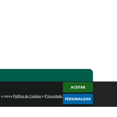
ACEITAR
m a nossa
Política de Cookies
e
Privacidade
.
PERSONALIZAR
to:
CNPJ:
1-1368
18.303.271/0001-81
ro.mg.gov.br