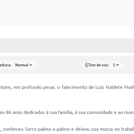
 MÍDIAS
RECEBA NOTÍCIAS
eitura:
Tom de voz:
ntam, em profundo pesar, o falecimento de Luiz Valdete Madur
 86 anos dedicados à sua família, à sua comunidade e ao muni
, conheceu Serro palmo a palmo e deixou sua marca no trabalh