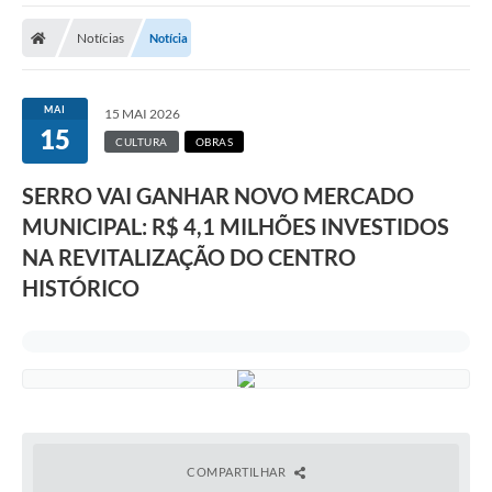
A Prefeitura
Notícias
Notícia
Transparência Pública
Processo Seletivo/Concurso Público
MAI
15 MAI 2026
15
Taxas de Inscrição/Guia de Arrecadação / Tributos
CULTURA
OBRAS
Online
SERRO VAI GANHAR NOVO MERCADO
Plano Diretor Participativo de Serro/MG
MUNICIPAL: R$ 4,1 MILHÕES INVESTIDOS
Planejamento e Orçamento Público: PPA - LOA -
NA REVITALIZAÇÃO DO CENTRO
LDO
HISTÓRICO
Licitações
Sala Mineira do Empreendedor de Serro/MG
Organizações da Sociedade Civil
Lei Paulo Gustavo
COMPARTILHAR
Turismo