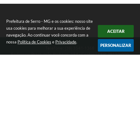
Prefeitura de Serro - MG e os cookies: nosso site
usa cookies para melhorar a sua experiência de
ACEITAR
navegação. Ao continuar você concorda com a
nossa
Política de Cookies
e
Privacidade
.
PERSONALIZAR
Telefone: (38) 3541-1368
Endereço: Praça João Pinheiro, 154 - Centro | CEP: 39150-000
Segunda-feira a Sexta-feira das 09:00 as 15:00 horas
CNPJ: 18.303.271/0001-81
Prefeitura de Serro - MG
Versão do Sistema:
3.5.3 - 19/06/2026
Portal atualizado em:
05/08/2026 14:50
Dados Abertos
Copyright Instar - 2006-2026. Todos os direitos reservados -
Instar Tecnologia