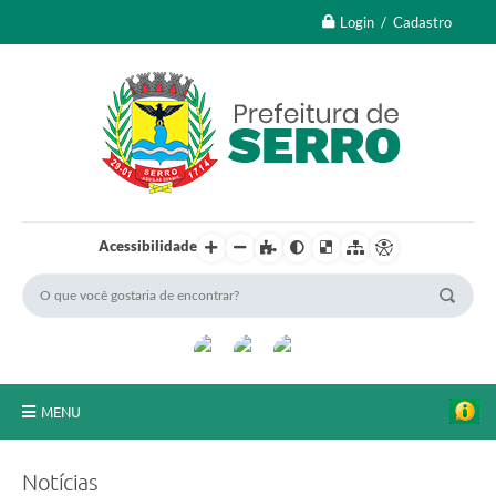
Login / Cadastro
Acessibilidade
MENU
A Nossa Cidade
Notícias