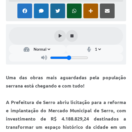
Horário - Linhas Municipais de Coletivos
Lei Aldir Blanc
Carta de Serviços
Emissão de Contracheque
Chamamento Público
Convênios
Arquivos para Download
Uma das obras mais aguardadas pela população
serrana está chegando e com tudo!
SIC
FAQ
A Prefeitura de Serro abriu licitação para a reforma
e implantação do Mercado Municipal de Serro, com
Jornal
investimento de R$ 4.188.829,24 destinados a
Covid -19 em Serro
transformar um espaço histórico da cidade em um