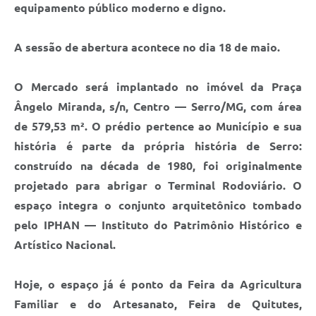
Links
equipamento público moderno e digno.
Audiências Públicas
A sessão de abertura acontece no dia 18 de maio.
Galeria de Fotos
O Mercado será implantado no imóvel da Praça
Galeria de Vídeos
Ângelo Miranda, s/n, Centro — Serro/MG, com área
Telefones Úteis
de 579,53 m². O prédio pertence ao Município e sua
Diário Oficial
história é parte da própria história de Serro:
construído na década de 1980, foi originalmente
Contratos, Convênios e Publicações MROSC
projetado para abrigar o Terminal Rodoviário. O
Ouvidoria Municipal
espaço integra o conjunto arquitetônico tombado
pelo IPHAN — Instituto do Patrimônio Histórico e
Notícias
Artístico Nacional.
Contato
Radar da Transparência Pública
Hoje, o espaço já é ponto da Feira da Agricultura
Familiar e do Artesanato, Feira de Quitutes,
Listagem de Contribuintes Inscritos na Dívida Ativa do