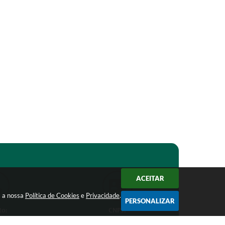
ACEITAR
m a nossa
Política de Cookies
e
Privacidade
.
PERSONALIZAR
to:
CNPJ:
1-1368
18.303.271/0001-81