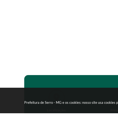
Prefeitura de Serro - MG e os cookies: nosso site usa cookie
Localização:
Aten
Praça João Pinheiro, 154 -
Segunda-feira