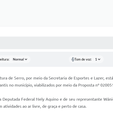
 MÍDIAS
RECEBA NOTÍCIAS
eitura:
Tom de voz:
itura de Serro, por meio da Secretaria de Esportes e Lazer, es
fantis no município, viabilizados por meio da Proposta nº 0200
 Deputada Federal Nely Aquino e de seu representante Wânio 
m atividades ao ar livre, de graça e perto de casa.