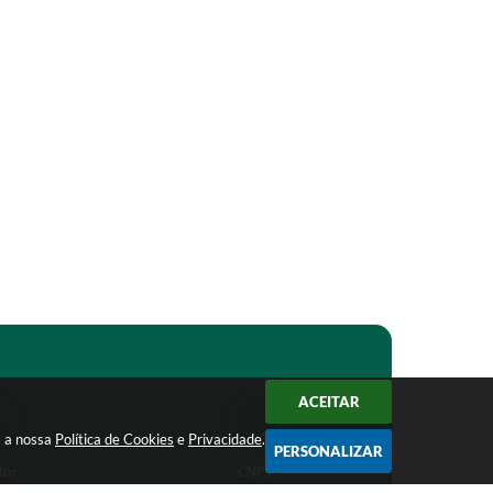
ACEITAR
m a nossa
Política de Cookies
e
Privacidade
.
PERSONALIZAR
to:
CNPJ: