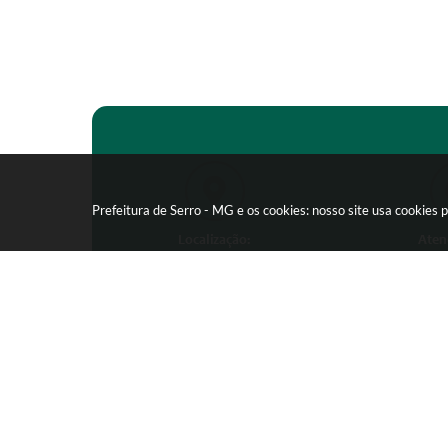
Prefeitura de Serro - MG e os cookies: nosso site usa cookie
Localização:
Aten
Praça João Pinheiro, 154 -
Segunda-feira
Centro - CEP: 39150-000
09:00 as