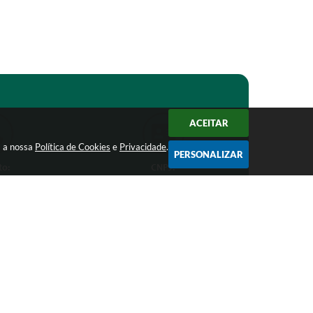
ACEITAR
m a nossa
Política de Cookies
e
Privacidade
.
PERSONALIZAR
to:
CNPJ:
1-1368
18.303.271/0001-81
ro.mg.gov.br