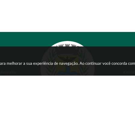
s para melhorar a sua experiência de navegação. Ao continuar você concorda co
dimento:
Conta
 a Sexta-feira das
(38) 354
 15:00 horas
comunicacao@ser
Versão do Sistema:
3.5.3 - 19/06/2026
Ultima atualização:
07/08/2026 16:01
Copyright Instar - 2006-2026. Todos os direitos reservados -
Instar Tecnologia