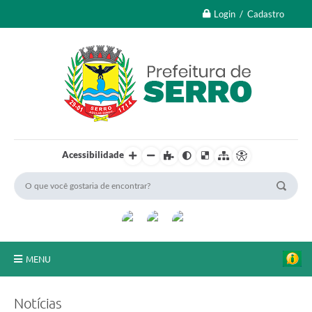
Login / Cadastro
Acessibilidade
MENU
A Nossa Cidade
Notícias