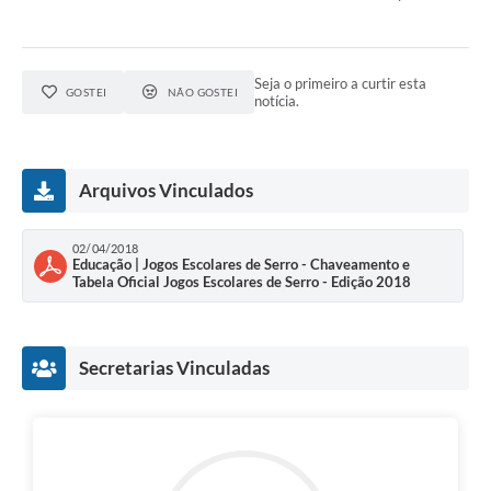
Links
Audiências Públicas
Seja o primeiro a curtir esta
Galeria de Fotos
GOSTEI
NÃO GOSTEI
notícia.
Galeria de Vídeos
Telefones Úteis
Arquivos Vinculados
Diário Oficial
02/04/2018
Contratos, Convênios e Publicações MROSC
Educação | Jogos Escolares de Serro - Chaveamento e
Tabela Oficial Jogos Escolares de Serro - Edição 2018
Ouvidoria Municipal
Notícias
Secretarias Vinculadas
Contato
Radar da Transparência Pública
Listagem de Contribuintes Inscritos na Dívida Ativa do