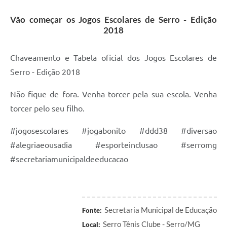
Horário - Linhas Municipais de Coletivos
Vão começar os Jogos Escolares de Serro - Edição
2018
Lei Aldir Blanc
Carta de Serviços
Chaveamento e Tabela oficial dos Jogos Escolares de
Emissão de Contracheque
Serro - Edição 2018
Chamamento Público
Não fique de fora. Venha torcer pela sua escola. Venha
torcer pelo seu filho.
Convênios
#jogosescolares #jogabonito #ddd38 #diversao
Arquivos para Download
#alegriaeousadia #esporteinclusao #serromg
SIC
#secretariamunicipaldeeducacao
FAQ
Jornal
Secretaria Municipal de Educação
Covid -19 em Serro
Fonte:
Serro Tênis Clube - Serro/MG
Local: