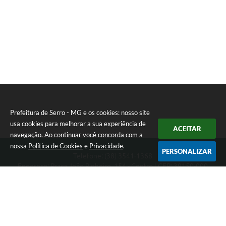
Prefeitura de Serro - MG e os cookies: nosso site
usa cookies para melhorar a sua experiência de
ACEITAR
navegação. Ao continuar você concorda com a
nossa
Política de Cookies
e
Privacidade
.
PERSONALIZAR
Telefone: (38) 3541-1368
Endereço: Praça João Pinheiro, 154 - Centro | CEP: 39150-000
Segunda-feira a Sexta-feira das 09:00 as 15:00 horas
CNPJ: 18.303.271/0001-81
Prefeitura de Serro - MG