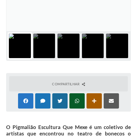
Horário - Linhas Municipais de Coletivos
Lei Aldir Blanc
Carta de Serviços
Emissão de Contracheque
Chamamento Público
Convênios
Arquivos para Download
COMPARTILHAR
SIC
FAQ
Jornal
O Pigmalião Escultura Que Mexe é um coletivo de
Covid -19 em Serro
artistas que encontrou no teatro de bonecos o