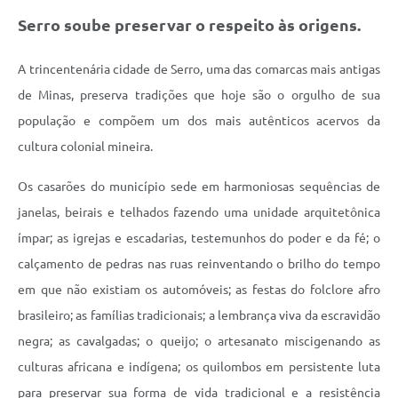
Links
Serro soube preservar o respeito às origens.
Audiências Públicas
A trincentenária cidade de Serro, uma das comarcas mais antigas
Galeria de Fotos
de Minas, preserva tradições que hoje são o orgulho de sua
Galeria de Vídeos
população e compõem um dos mais autênticos acervos da
Telefones Úteis
cultura colonial mineira.
Diário Oficial
Os casarões do município sede em harmoniosas sequências de
janelas, beirais e telhados fazendo uma unidade arquitetônica
Contratos, Convênios e Publicações MROSC
ímpar; as igrejas e escadarias, testemunhos do poder e da fé; o
Ouvidoria Municipal
calçamento de pedras nas ruas reinventando o brilho do tempo
Notícias
em que não existiam os automóveis; as festas do folclore afro
brasileiro; as famílias tradicionais; a lembrança viva da escravidão
Contato
negra; as cavalgadas; o queijo; o artesanato miscigenando as
Radar da Transparência Pública
culturas africana e indígena; os quilombos em persistente luta
Listagem de Contribuintes Inscritos na Dívida Ativa do
para preservar sua forma de vida tradicional e a resistência