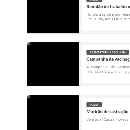
Reunião de trabalho m
No dia três de maio reun
Em Saude, Assis Oliveira, 
AGRICULTURA E PECUÁRIA
Campanha de vacinaçã
A campanha de vacinaç
link: http://www.ima.mg.
SAÚDE
Mutirão de castração
Vem aí o I Castra Móvel e