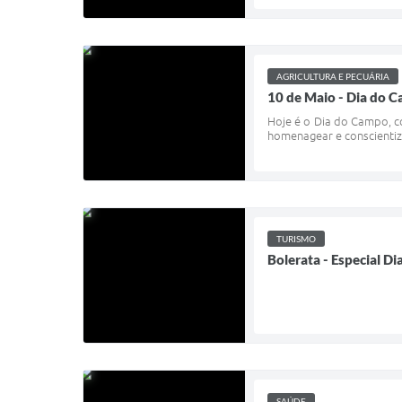
AGRICULTURA E PECUÁRIA
10 de Maio - Dia do 
Hoje é o Dia do Campo, c
homenagear e conscientiz
TURISMO
Bolerata - Especial D
SAÚDE