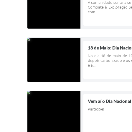
A comunidade serrana se 
Combate à Exploração Se
com...
18 de Maio: Dia Nacio
No dia 18 de maio de 19
depois carbonizado e os s
e à...
Vem aí o Dia Nacional
Participe!