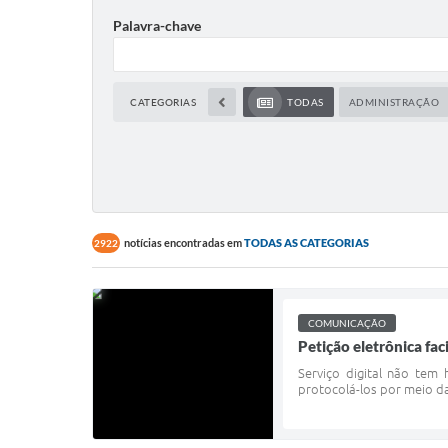
Palavra-chave
CATEGORIAS
TODAS
ADMINISTRAÇÃO
notícias encontradas em
TODAS AS CATEGORIAS
2922
COMUNICAÇÃO
Petição eletrônica fac
Serviço digital não tem
protocolá-los por meio da