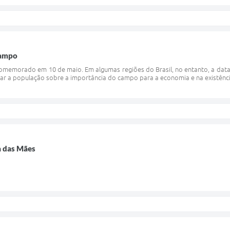
Campo
omemorado em 10 de maio. Em algumas regiões do Brasil, no entanto, a data 
ar a população sobre a importância do campo para a economia e na existênci
ia das Mães