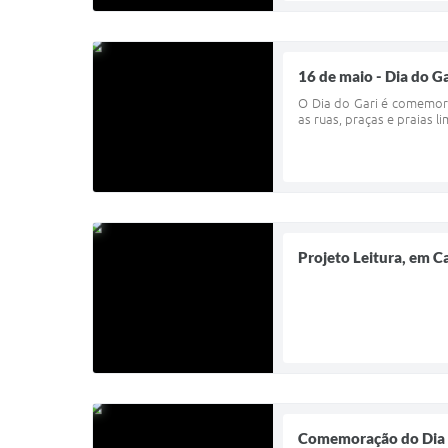
16 de maio - Dia do Ga
O Dia do Gari é comemora
as ruas, praças e praias 
Projeto Leitura, em C
Comemoração do Dia d