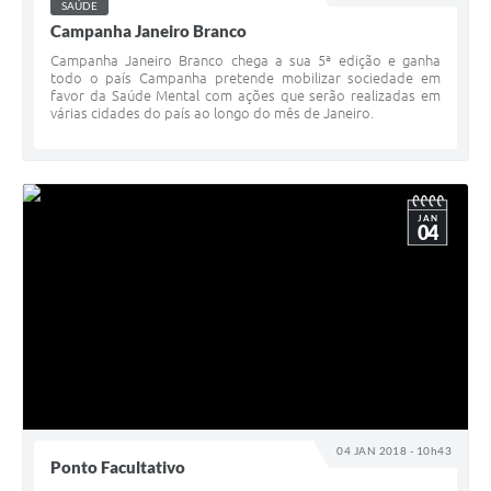
SAÚDE
Campanha Janeiro Branco
Campanha Janeiro Branco chega a sua 5ª edição e ganha
todo o país Campanha pretende mobilizar sociedade em
favor da Saúde Mental com ações que serão realizadas em
várias cidades do país ao longo do mês de Janeiro.
JAN
04
04 JAN 2018 - 10h43
Ponto Facultativo