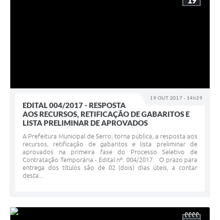
19
19 OUT 2017 - 14h39
EDITAL 004/2017 - RESPOSTA
AOS RECURSOS, RETIFICAÇÃO DE GABARITOS E
LISTA PRELIMINAR DE APROVADOS
A Prefeitura Municipal de Serro, torna pública, a resposta aos
recursos, retificação de gabaritos e lista preliminar de
aprovados na primeira fase do Processo Seletivo de
Contratação Temporária - Edital nº. 004/2017. O prazo para
entrega dos títulos são de 02 (dois) dias úteis, a contar
desta...