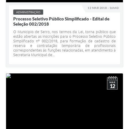
Links
12 MAR 2018 - 16h40
ADMINISTRAÇÃO
Audiências Públicas
Processo Seletivo Público Simplificado - Edital de
Seleção 002/2018
Galeria de Fotos
O Municipio de Serro, nos termos da Lei, torna público que
Galeria de Vídeos
estão abertas as inscrições para o Processo Seletivo Público
Simplificado nº 002/2018, para formação de cadastro de
reserva e contratação temporária de profissionais
Telefones Úteis
correspondentes às funções relacionadas, em atendimento à
Secretaria Municipal de...
Diário Oficial
Contratos, Convênios e Publicações MROSC
Ouvidoria Municipal
MAR
12
Notícias
Contato
Radar da Transparência Pública
Listagem de Contribuintes Inscritos na Dívida Ativa do