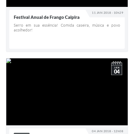
11 JAN 2018 - 10h29
Festival Anual de Frango Caipira
Serro em sua essência! Comida caseira, música e povo
acolhedor!
JAN
04
04 JAN 2018 - 12h08