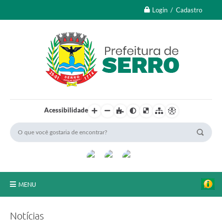
Login / Cadastro
Acessibilidade
MENU
A Nossa Cidade
Notícias