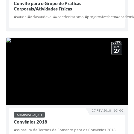
Convite para o Grupo de Práticas
Corporais/Atividades Físicas
#saude #vidasaudavel #xosedentarismo #projetoviverbem#academ
FEV
27
27 FEV 2018 - 10h00
ADMINISTRAÇÃO
Convênios 2018
Assinatura de Termos de Fomento para os Convênios 2018