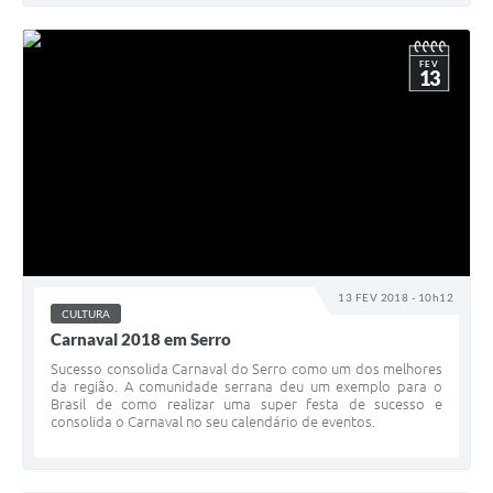
FEV
13
13 FEV 2018 - 10h12
CULTURA
Carnaval 2018 em Serro
Sucesso consolida Carnaval do Serro como um dos melhores
da região. A comunidade serrana deu um exemplo para o
Brasil de como realizar uma super festa de sucesso e
consolida o Carnaval no seu calendário de eventos.