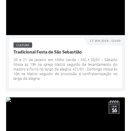
17 JAN 2018 - 12h30
CULTURA
Tradicional Festa de São Sebastião
20 e 21 de janeiro em Milho Verde - MG ▪️20/01 - Sábado
Missa às 19h na igreja Matriz seguido de levantamento do
mastro e forró no largo da alegria. ▪️21/01 - Domingo Missa às
10h na Matriz seguido de procissão e confraternização no
largo da alegria.
JAN
16