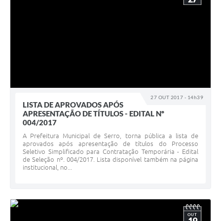
27 OUT 2017 - 14h39
LISTA DE APROVADOS APÓS
APRESENTAÇÃO DE TÍTULOS - EDITAL Nº
004/2017
A Prefeitura Municipal de Serro, torna pública a lista de
aprovados após apresentação de títulos do Processo
Seletivo Simplificado para Contratação Temporária - Edital
de Seleção nº. 004/2017. Lista disponível também na página
institucional, no...
OUT