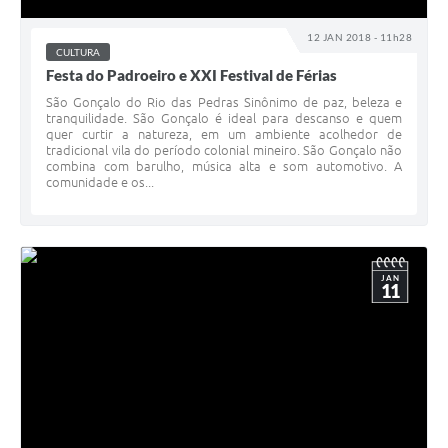
12 JAN 2018 - 11h28
CULTURA
Festa do Padroeiro e XXI Festival de Férias
São Gonçalo do Rio das Pedras Sinônimo de paz, beleza e
tranquilidade. São Gonçalo é ideal para descanso e quem
quer curtir a natureza, em um ambiente acolhedor de
tradicional vila do período colonial mineiro. São Gonçalo não
combina com barulho, música alta e som automotivo. A
comunidade e os...
JAN
11