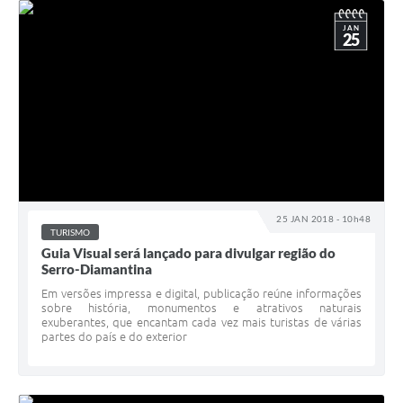
JAN
25
25 JAN 2018 - 10h48
TURISMO
Guia Visual será lançado para divulgar região do
Serro-Diamantina
Em versões impressa e digital, publicação reúne informações
sobre história, monumentos e atrativos naturais
exuberantes, que encantam cada vez mais turistas de várias
partes do país e do exterior