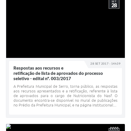
SET
28
28 SET 2017 - 14h39
Respostas aos recursos e
retificação de lista de aprovados do processo
seletivo - edital nº. 003/2017
A Prefeitura Municipal de Serro, torna público, as respostas
aos recursos apresentados e a retificação, referente à lista
de aprovados para o cargo de Nutricionista do Nasf. O
documento encontra-se disponível no mural de publicações
no Prédio da Prefeitura Municipal, e na página institucional:...