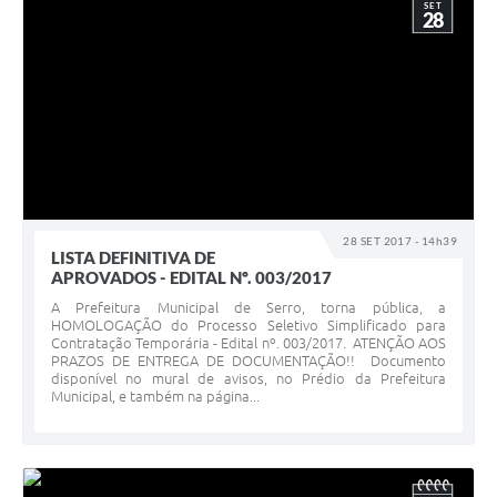
SET
28
28 SET 2017 - 14h39
LISTA DEFINITIVA DE
APROVADOS - EDITAL Nº. 003/2017
A Prefeitura Municipal de Serro, torna pública, a
HOMOLOGAÇÃO do Processo Seletivo Simplificado para
Contratação Temporária - Edital nº. 003/2017. ATENÇÃO AOS
PRAZOS DE ENTREGA DE DOCUMENTAÇÃO!! Documento
disponível no mural de avisos, no Prédio da Prefeitura
Municipal, e também na página...