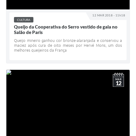
Município
12 MAR 2018 - 11h18
CULTURA
Queijo da Cooperativa do Serro vestido de gala no
Salão de Paris
Queijo mineiro ganhou cor bronze-alaranjada e conservou a
maciez após cura de oito meses por Hervé Mons, um dos
melhores queijeiros da França
MAR
12