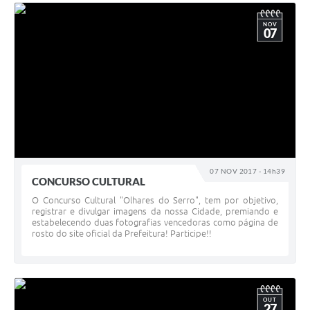
NOV
07
07 NOV 2017 - 14h39
CONCURSO CULTURAL
O Concurso Cultural "Olhares do Serro", tem por objetivo,
registrar e divulgar imagens da nossa Cidade, premiando e
estabelecendo duas fotografias vencedoras como página de
rosto do site oficial da Prefeitura! Participe!!
OUT
27