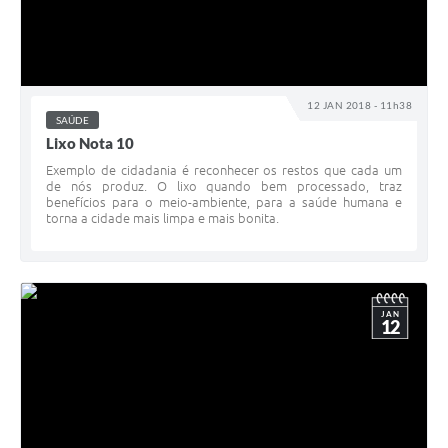
12 JAN 2018 - 11h38
SAÚDE
Lixo Nota 10
Exemplo de cidadania é reconhecer os restos que cada um
de nós produz. O lixo quando bem processado, traz
benefícios para o meio-ambiente, para a saúde humana e
torna a cidade mais limpa e mais bonita.
JAN
12