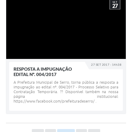
SET
27
27 SET 2017 - 14h38
RESPOSTA A IMPUGNAÇÃO
EDITAL Nº. 004/2017
A Prefeitura Municipal de Serro, torna pública a resposta a
impugnação ao edital nº. 004/2017 - Processo Seletivo para
Contratação Temporária. ?? Disponível também na nossa
página institucional:
https://www.facebook.com/prefeituradeserro/ .