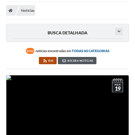
A Prefeitura
Notícias
Transparência Pública
Processo Seletivo/Concurso Público
BUSCA DETALHADA
Taxas de Inscrição/Guia de Arrecadação / Tributos
Online
notícias encontradas em
TODAS AS CATEGORIAS
2922
Plano Diretor Participativo de Serro/MG
RSS
RECEBA NOTÍCIAS
Planejamento e Orçamento Público: PPA - LOA -
LDO
Licitações
MAR
19
Sala Mineira do Empreendedor de Serro/MG
Organizações da Sociedade Civil
Lei Paulo Gustavo
Turismo