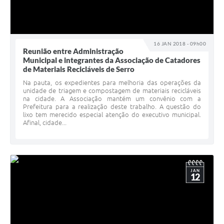
16 JAN 2018 - 09h00
Reunião entre Administração
Municipal e integrantes da Associação de Catadores
de Materiais Recicláveis de Serro
Na pauta, os expedientes para melhoria das operações da
unidade de triagem e compostagem de materiais recicláveis
na cidade. A Associação mantém um convênio com a
Prefeitura para a realização deste trabalho. A questão do
lixo tem merecido especial atenção do executivo municipal.
Afinal, cidade...
JAN
12