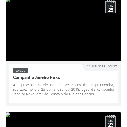
JAN
25
25 JAN 2018 - 10h37
SAÚDE
Campanha Janeiro Roxo
A Equipe de Saúde da ESF Vertentes do Jequitinhonha,
realizou, no dia 25 de janeiro de 2018, ação da campanha
Janeiro Roxo, em São Gonçalo do Rio das Pedras.
JAN
23