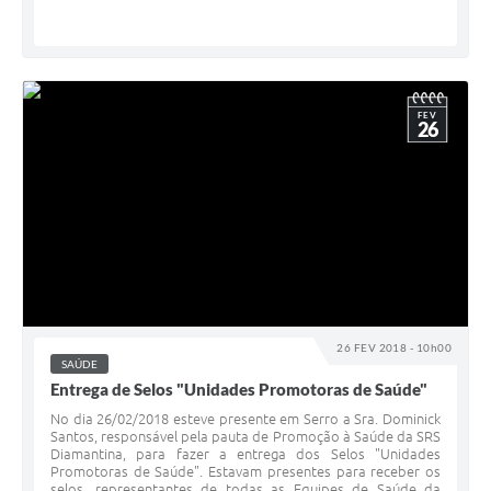
FEV
26
26 FEV 2018 - 10h00
SAÚDE
Entrega de Selos "Unidades Promotoras de Saúde"
No dia 26/02/2018 esteve presente em Serro a Sra. Dominick
Santos, responsável pela pauta de Promoção à Saúde da SRS
Diamantina, para fazer a entrega dos Selos "Unidades
Promotoras de Saúde". Estavam presentes para receber os
selos, representantes de todas as Equipes de Saúde da