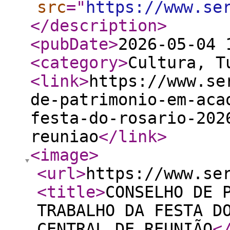
src
="
https://www.se
</description
>
<pubDate
>
2026-05-04 
<category
>
Cultura, T
<link
>
https://www.se
de-patrimonio-em-aca
festa-do-rosario-202
reuniao
</link
>
<image
>
<url
>
https://www.se
<title
>
CONSELHO DE 
TRABALHO DA FESTA D
CENTRAL DE REUNIÃO
<