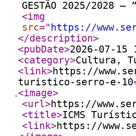
GESTÃO 2025/2028 – 
<img
src
="
https://www.se
</description
>
<pubDate
>
2026-07-15 
<category
>
Cultura, T
<link
>
https://www.se
turistico-serro-e-10
<image
>
<url
>
https://www.se
<title
>
ICMS Turísti
<link
>
https://www.s