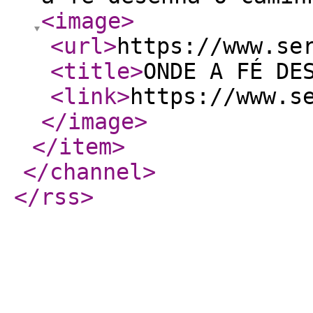
<image
>
<url
>
https://www.se
<title
>
ONDE A FÉ DES
<link
>
https://www.s
</image
>
</item
>
</channel
>
</rss
>