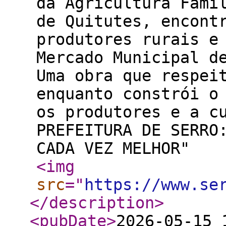
da Agricultura Fami
de Quitutes, encont
produtores rurais 
Mercado Municipal d
Uma obra que respei
enquanto constrói o
os produtores e a 
PREFEITURA DE SERRO
CADA VEZ MELHOR"
<img
src
="
https://www.se
</description
>
<pubDate
>
2026-05-15 