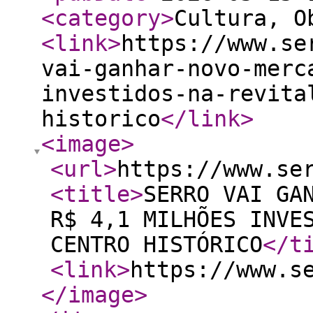
<category
>
Cultura, O
<link
>
https://www.se
vai-ganhar-novo-merc
investidos-na-revita
historico
</link
>
<image
>
<url
>
https://www.se
<title
>
SERRO VAI GA
R$ 4,1 MILHÕES INVE
CENTRO HISTÓRICO
</t
<link
>
https://www.s
</image
>