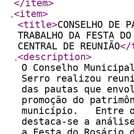
</item
>
<item
>
<title
>
CONSELHO DE P
TRABALHO DA FESTA DO
CENTRAL DE REUNIÃO
</
<description
>
O Conselho Municipa
Serro realizou reun
das pautas que envo
promoção do patrimô
município. Entre o
destaca-se a anális
a Festa do Rosário