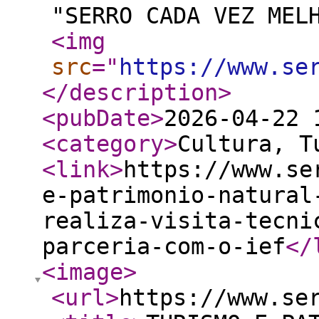
"SERRO CADA VEZ 
<img
src
="
https://www.se
</description
>
<pubDate
>
2026-04-22 
<category
>
Cultura, T
<link
>
https://www.se
e-patrimonio-natural
realiza-visita-tecni
parceria-com-o-ief
</
<image
>
<url
>
https://www.se