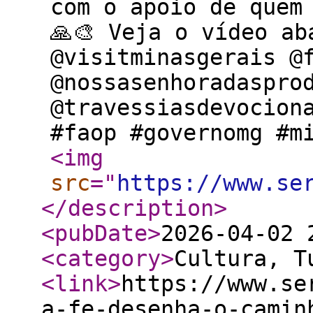
com o apoio de quem
🙏🎨 Veja o vídeo ab
@visitminasgerais @
@nossasenhoradaspro
@travessiasdevocion
#faop #governomg #m
<img
src
="
https://www.se
</description
>
<pubDate
>
2026-04-02 
<category
>
Cultura, T
<link
>
https://www.se
a-fe-desenha-o-camin