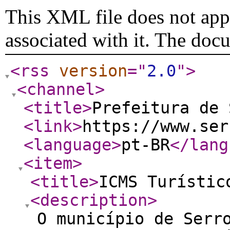
This XML file does not appe
associated with it. The doc
<rss
version
="
2.0
"
>
<channel
>
<title
>
Prefeitura de 
<link
>
https://www.ser
<language
>
pt-BR
</lang
<item
>
<title
>
ICMS Turístic
<description
>
O município de Serr