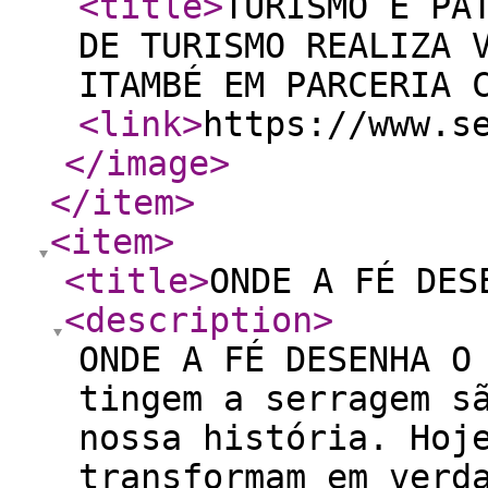
<title
>
TURISMO E PA
DE TURISMO REALIZA 
ITAMBÉ EM PARCERIA 
<link
>
https://www.s
</image
>
</item
>
<item
>
<title
>
ONDE A FÉ DES
<description
>
ONDE A FÉ DESENHA O 
tingem a serragem s
nossa história. Hoj
transformam em verd