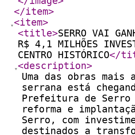
</image
>
</item
>
<item
>
<title
>
SERRO VAI GAN
R$ 4,1 MILHÕES INVES
CENTRO HISTÓRICO
</ti
<description
>
Uma das obras mais 
serrana está chega
Prefeitura de Serro
reforma e implantaç
Serro, com investim
destinados a transf