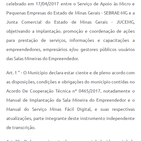
Links
celebrado em 17/04/2017 entre o Serviço de Apoio às Micro e
Pequenas Empresas do Estado de Minas Gerais - SEBRAE-MG e a
Audiências Públicas
Junta Comercial do Estado de Minas Gerais - JUCEMG,
Galeria de Fotos
objetivando a implantação. promoção e coordenação de ações
Galeria de Vídeos
para prestação de serviços, informações e capacitações a
empreendedores, empresários e/ou gestores públicos usuários
Telefones Úteis
das Salas Mineiras do Empreendedor.
Diário Oficial
Art. 1 ° - O Município declara estar ciente e de pleno acordo com
Contratos, Convênios e Publicações MROSC
as disposições, condições e obrigações do município contidas no
Ouvidoria Municipal
Acordo De Cooperação Técnica nº 0465/2017, notadamente o
Manual de Implantação da Sala Mineira do Empreendedor e o
Notícias
Manual do Serviço Minas Fácil Digital, e suas respectivas
Contato
atualizações, parte integrante deste instrumento independente
Radar da Transparência Pública
de transcrição.
Listagem de Contribuintes Inscritos na Dívida Ativa do