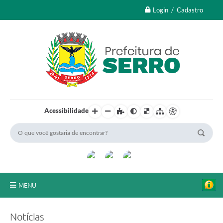
Login / Cadastro
Acessibilidade
MENU
A Nossa Cidade
Notícias