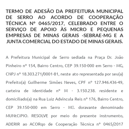
Horário - Linhas Municipais de Coletivos
TERMO DE ADESÃO DA PREFEITURA MUNICIPAL
DE SERRO AO ACORDO DE COOPERAÇÃO
Lei Aldir Blanc
TÉCNICA N° 0465/2017, CELEBRADO ENTRE O
SERVIÇO DE APOIO ÀS MICRO E PEQUENAS
Carta de Serviços
EMPRESAS DE MINAS GERAIS -SEBRAE-MG E A
Emissão de Contracheque
JUNTA COMERCIAL DO ESTADO DE MINAS GERAIS.
Chamamento Público
A Prefeitura Municipal de Serro sediada na Praça Dr. João
Convênios
Pinheiro nº 154, Bairro Centro, CEP 39.150-000 em Serro - MG,
CNPJ nº 18.303.271/0001-81, neste ato representada por seu(a)
Arquivos para Download
Prefeito(a) Guilherme Simões Neves, CPF nº 127.946.436-49,
SIC
carteira de identidade nº M - 3.150.238. residente e
FAQ
domiciliado(a) na Rua Luiz Advíncula Reis nº 176, Bairro Centro,
CEP 39.150-000 em Serro - M􀄑. doravante denominado
Jornal
MUNtCiPIO. RESOLVE por meio do presente instrumento,
Covid -19 em Serro
ADERIR ao ACORqo de Cooperação Técnica nº 0465/2017