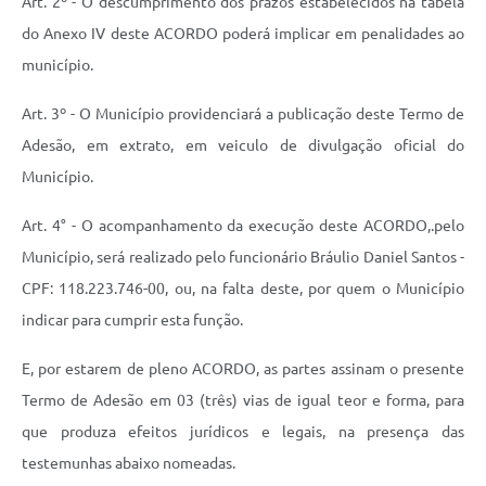
Município
Art. 2º - O descumprimento dos prazos estabelecidos na tabela
do Anexo IV deste ACORDO poderá implicar em penalidades ao
município.
Art. 3º - O Município providenciará a publicação deste Termo de
Adesão, em extrato, em veiculo de divulgação oficial do
Município.
Art. 4° - O acompanhamento da execução deste ACORDO,.pelo
Município, será realizado pelo funcionário Bráulio Daniel Santos -
CPF: 118.223.746-00, ou, na falta deste, por quem o Município
indicar para cumprir esta função.
E, por estarem de pleno ACORDO, as partes assinam o presente
Termo de Adesão em 03 (três) vias de igual teor e forma, para
que produza efeitos jurídicos e legais, na presença das
testemunhas abaixo nomeadas.