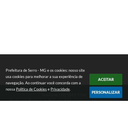
Prefeitura de Serro - MG e os cookies: nosso site
usa cookies para melhorar a sua experiência de
ACEITAR
navegação. Ao continuar você concorda com a
nossa
Política de Cookies
e
Privacidade
.
PERSONALIZAR
Telefone: (38) 3541-1368
Endereço: Praça João Pinheiro, 154 - Centro | CEP: 39150-000
Segunda-feira a Sexta-feira das 09:00 as 15:00 horas
CNPJ: 18.303.271/0001-81
Prefeitura de Serro - MG