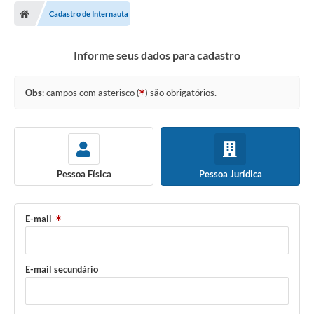
A Prefeitura
Cadastro de Internauta
Transparência Pública
Informe seus dados para cadastro
Processo Seletivo/Concurso Público
Taxas de Inscrição/Guia de Arrecadação / Tributos
Obs
: campos com asterisco (
) são obrigatórios.
Online
Plano Diretor Participativo de Serro/MG
Planejamento e Orçamento Público: PPA - LOA -
LDO
Pessoa Física
Pessoa Jurídica
Licitações
E-mail
Sala Mineira do Empreendedor de Serro/MG
Organizações da Sociedade Civil
E-mail secundário
Lei Paulo Gustavo
Turismo