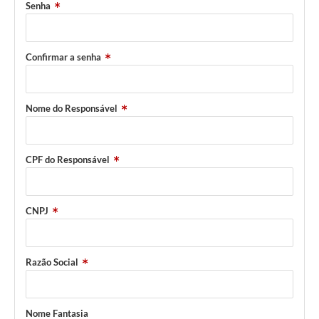
Senha
Horário - Linhas Municipais de Coletivos
Lei Aldir Blanc
Confirmar a senha
Carta de Serviços
Emissão de Contracheque
Nome do Responsável
Chamamento Público
Convênios
CPF do Responsável
Arquivos para Download
CNPJ
SIC
FAQ
Razão Social
Jornal
Covid -19 em Serro
Nome Fantasia