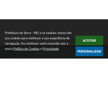
Prefeitura de Serro - MG e os cookies: nosso site
usa cookies para melhorar a sua experiência de
ACEITAR
navegação. Ao continuar você concorda com a
nossa
Política de Cookies
e
Privacidade
.
PERSONALIZAR
Telefone: (38) 3541-1368
Endereço: Praça João Pinheiro, 154 - Centro | CEP: 39150-000
Segunda-feira a Sexta-feira das 09:00 as 15:00 horas
CNPJ: 18.303.271/0001-81
Prefeitura de Serro - MG
Versão do Sistema:
3.5.3 - 19/06/2026
Portal atualizado em:
06/08/2026 11:21
Dados Abertos