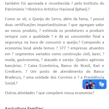
Links
também foi aprovada e reconhecida ? pelo Instituto do
Patrimônio ? Histórico Artístico Nacional (Iphan).?
Audiências Públicas
Como se vê, o Queijo do Serro, além da fama, ? possui
Galeria de Fotos
duas certificações importantíssimas ? que agregam valor
Galeria de Vídeos
ao nosso produto, ? estimula os produtores a produzir
sempre com a qualidade ? e dá ao consumidor final a
Telefones Úteis
segurança na hora de consumir o queijo.? Compondo a
economia local ainda temos ? 377 ? empresas atuantes
Diário Oficial
em ? segmentos variados como construção civil, lazer, ?
Contratos, Convênios e Publicações MROSC
moda, gastronomia, ? atacado e varejo. Quatro agências
bancárias: ? Caixa Econômica, Banco do Brasil, Itaú e
Ouvidoria Municipal
Credicem. ? Um posto de atendimento do Banco
Bradesco, ? uma unidade dos Correios e ? a Previdência
Notícias
Social.?
Contato
Outras atividades ? que compõem nossa economia:?
Radar da Transparência Pública
Listagem de Contribuintes Inscritos na Dívida Ativa do
Agricultura Familiar: