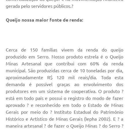
gerada pelo servidores públicos.?
Horário - Linhas Municipais de Coletivos
Lei Aldir Blanc
Queijo nossa maior fonte de renda:
Carta de Serviços
Emissão de Contracheque
Cerca de 150 famílias vivem da renda do queijo
Chamamento Público
produzido em Serro. Nosso produto estrela é o Queijo
Convênios
Minas Artesanal que contribui com 60% da renda
municipal. São produzidas cerca de 10 toneladas por dia,
Arquivos para Download
aproximadamente R$ 120 mil reais/dia. Toda esta
demanda é possível graças ao envolvimento dos
SIC
produtores em um sistema de cooperativa. O produto ?
FAQ
está em todo país e possui o registro do modo de fazer
aprovado ? e reconhecido em todo o Estado de Minas
Jornal
Gerais por meio do ? Instituto Estadual do Patrimônio
Histórico e Artístico de Minas Gerais (Iepha 2002). E ? a
Covid -19 em Serro
maneira artesanal ? de fazer o Queijo Minas ? do Serro ?