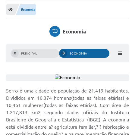
A Prefeitura
Economia
Transparência Pública
Processo Seletivo/Concurso Público
Economia
Taxas de Inscrição/Guia de Arrecadação / Tributos
Online
PRINCIPAL
ECONOMIA
Plano Diretor Participativo de Serro/MG
Planejamento e Orçamento Público: PPA - LOA -
LDO
Licitações
Serro é uma cidade de população de 21.419 habitantes.
Sala Mineira do Empreendedor de Serro/MG
Divididos em 10.374 homens(todas as faixas etárias) e
10.461 mulheres(todas as faixas etárias). Com área de
Organizações da Sociedade Civil
1.217,813 km2 segundo dados oficiais do Instituto
Lei Paulo Gustavo
Brasileiro de Geografia e Estatística- (IBGE). A economia
está dividida entre a? agricultura familiar,? ? fabricação e
Turismo
comercialização do queijo? e na movimentação financeira