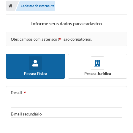
A Prefeitura
Cadastro de Internauta
Transparência Pública
Informe seus dados para cadastro
Processo Seletivo/Concurso Público
Taxas de Inscrição/Guia de Arrecadação / Tributos
Obs
: campos com asterisco (
) são obrigatórios.
Online
Plano Diretor Participativo de Serro/MG
Planejamento e Orçamento Público: PPA - LOA -
LDO
Pessoa Física
Pessoa Jurídica
Licitações
E-mail
Sala Mineira do Empreendedor de Serro/MG
Organizações da Sociedade Civil
E-mail secundário
Lei Paulo Gustavo
Turismo