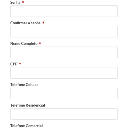
Senha
Horário - Linhas Municipais de Coletivos
Lei Aldir Blanc
Confirmar a senha
Carta de Serviços
Emissão de Contracheque
Nome Completo
Chamamento Público
Convênios
CPF
Arquivos para Download
Telefone Celular
SIC
FAQ
Telefone Residencial
Jornal
Covid -19 em Serro
Telefone Comercial