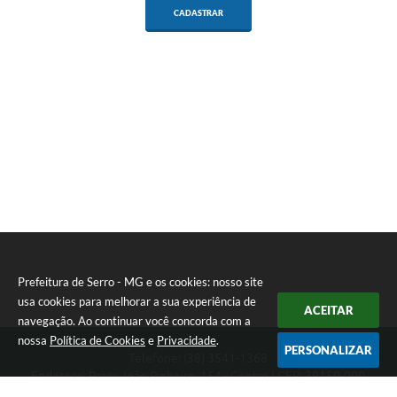
CADASTRAR
Prefeitura de Serro - MG e os cookies: nosso site
usa cookies para melhorar a sua experiência de
ACEITAR
navegação. Ao continuar você concorda com a
nossa
Política de Cookies
e
Privacidade
.
PERSONALIZAR
Telefone: (38) 3541-1368
Endereço: Praça João Pinheiro, 154 - Centro | CEP: 39150-000
Segunda-feira a Sexta-feira das 09:00 as 15:00 horas