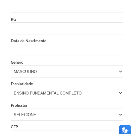
Links
Audiências Públicas
RG
Galeria de Fotos
Galeria de Vídeos
Data de Nascimento
Telefones Úteis
Diário Oficial
Gênero
Contratos, Convênios e Publicações MROSC
Ouvidoria Municipal
Escolaridade
Notícias
Profissão
Contato
Radar da Transparência Pública
CEP
Listagem de Contribuintes Inscritos na Dívida Ativa do