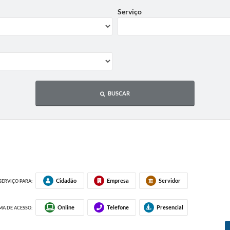
Serviço
BUSCAR
Cidadão
Empresa
Servidor
SERVIÇO PARA:
Online
Telefone
Presencial
A DE ACESSO: