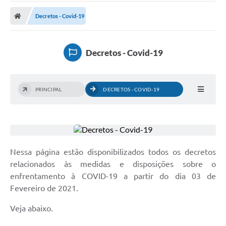
A Prefeitura
Decretos - Covid-19
Transparência Pública
Processo Seletivo/Concurso Público
Decretos - Covid-19
Taxas de Inscrição/Guia de Arrecadação / Tributos
Online
PRINCIPAL
DECRETOS - COVID-19
Plano Diretor Participativo de Serro/MG
Planejamento e Orçamento Público: PPA - LOA -
LDO
Licitações
Nessa página estão disponibilizados todos os decretos
Sala Mineira do Empreendedor de Serro/MG
relacionados às medidas e disposições sobre o
enfrentamento à COVID-19 a partir do dia 03 de
Organizações da Sociedade Civil
Fevereiro de 2021.
Lei Paulo Gustavo
Veja abaixo.
Turismo