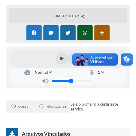
Horário - Linhas Municipais de Coletivos
COMPARTILHAR
Lei Aldir Blanc
Carta de Serviços
Emissão de Contracheque
Chamamento Público
Convênios
Arquivos para Download
SIC
FAQ
Seja o primeiro a curtir este
GOSTEI
NÃO GOSTEI
serviço.
Jornal
Covid -19 em Serro
Arquivos Vinculados