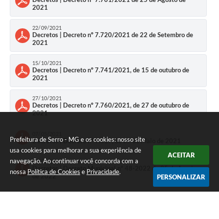
Município
2021
22/09/2021
Decretos | Decreto nº 7.720/2021 de 22 de Setembro de
2021
15/10/2021
Decretos | Decreto nº 7.741/2021, de 15 de outubro de
2021
27/10/2021
Decretos | Decreto nº 7.760/2021, de 27 de outubro de
2021
07/05/2021
Prefeitura de Serro - MG e os cookies: nosso site
Decretos | Decreto nº 7.617, de 07 de Maio de 2021
usa cookies para melhorar a sua experiência de
ACEITAR
navegação. Ao continuar você concorda com a
26/01/2022
Decretos | Decreto Municipal nº 48-2022 de 25 de Janeiro
nossa
Política de Cookies
e
Privacidade
.
de 2022
PERSONALIZAR
26/01/2022
Decretos | Decreto Municipal nº 47-2022 de 25 de Janeiro
de 2022