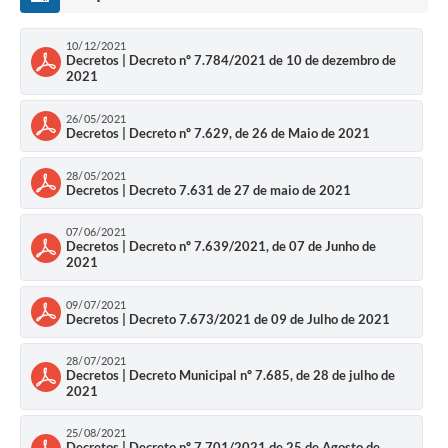
Links
Audiências Públicas
10/12/2021
Decretos | Decreto nº 7.784/2021 de 10 de dezembro de
2021
Galeria de Fotos
26/05/2021
Galeria de Vídeos
Decretos | Decreto nº 7.629, de 26 de Maio de 2021
Telefones Úteis
28/05/2021
Decretos | Decreto 7.631 de 27 de maio de 2021
Diário Oficial
07/06/2021
Contratos, Convênios e Publicações MROSC
Decretos | Decreto nº 7.639/2021, de 07 de Junho de
2021
Ouvidoria Municipal
09/07/2021
Decretos | Decreto 7.673/2021 de 09 de Julho de 2021
Notícias
Contato
28/07/2021
Decretos | Decreto Municipal nº 7.685, de 28 de julho de
2021
Radar da Transparência Pública
25/08/2021
Listagem de Contribuintes Inscritos na Dívida Ativa do
Decretos | Decreto nº 7.701/2021 de 25 de Agosto de