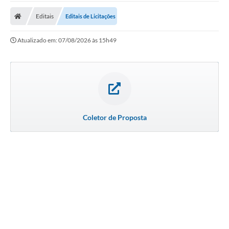
A Prefeitura
Editais
Editais de Licitações
Transparência Pública
Atualizado em: 07/08/2026 às 15h49
Processo Seletivo/Concurso Público
Taxas de Inscrição/Guia de Arrecadação / Tributos
Online
Plano Diretor Participativo de Serro/MG
Planejamento e Orçamento Público: PPA - LOA -
Coletor de Proposta
LDO
Licitações
Sala Mineira do Empreendedor de Serro/MG
Organizações da Sociedade Civil
Lei Paulo Gustavo
Turismo