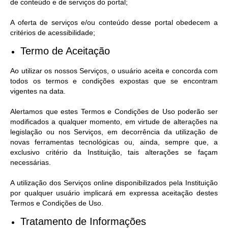
de conteúdo e de serviços do portal;
Horário - Linhas Municipais de Coletivos
A oferta de serviços e/ou conteúdo desse portal obedecem a
Lei Aldir Blanc
critérios de acessibilidade;
Termo de Aceitação
Carta de Serviços
Ao utilizar os nossos Serviços, o usuário aceita e concorda com
Emissão de Contracheque
todos os termos e condições expostas que se encontram
Chamamento Público
vigentes na data.
Convênios
Alertamos que estes Termos e Condições de Uso poderão ser
modificados a qualquer momento, em virtude de alterações na
Arquivos para Download
legislação ou nos Serviços, em decorrência da utilização de
novas ferramentas tecnológicas ou, ainda, sempre que, a
SIC
exclusivo critério da Instituição, tais alterações se façam
necessárias.
FAQ
A utilização dos Serviços online disponibilizados pela Instituição
Jornal
por qualquer usuário implicará em expressa aceitação destes
Termos e Condições de Uso.
Covid -19 em Serro
Tratamento de Informações