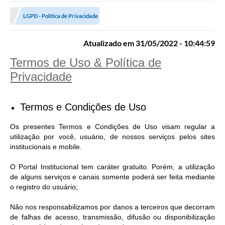
A Prefeitura
LGPD - Política de Privacidade
Transparência Pública
Atualizado em 31/05/2022 - 10:44:59
Processo Seletivo/Concurso Público
Termos de Uso & Política de
Taxas de Inscrição/Guia de Arrecadação / Tributos
Online
Privacidade
Plano Diretor Participativo de Serro/MG
Termos e Condições de Uso
Planejamento e Orçamento Público: PPA - LOA -
LDO
Os presentes Termos e Condições de Uso visam regular a
utilização por você, usuário, de nossos serviços pelos sites
Licitações
institucionais e mobile.
Sala Mineira do Empreendedor de Serro/MG
O Portal Institucional tem caráter gratuito. Porém, a utilização
de alguns serviços e canais somente poderá ser feita mediante
Organizações da Sociedade Civil
o registro do usuário;
Lei Paulo Gustavo
Não nos responsabilizamos por danos a terceiros que decorram
Turismo
de falhas de acesso, transmissão, difusão ou disponibilização