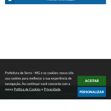
Prefeitura de Serro - MG e os cookies: nosso site
usa cookies para melhorar a sua experiência de
ACEITAR
navegação. Ao continuar você concorda com a
nossa
Política de Cookies
e
Privacidade
.
PERSONALIZAR
Telefone: (38) 3541-1368
Endereço: Praça João Pinheiro, 154 - Centro | CEP: 39150-000
Segunda-feira a Sexta-feira das 09:00 as 15:00 horas
CNPJ: 18.303.271/0001-81