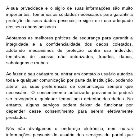
Links
A sua privacidade e o sigilo de suas informações são muito
Audiências Públicas
importantes. Tomamos os cuidados necessários para garantir a
proteção de seus dados pessoais, o sigilo e o uso adequado
Galeria de Fotos
dos seus dados pessoais.
Adotamos as melhores práticas de segurança para garantir a
Galeria de Vídeos
integridade e a confidencialidade dos dados coletados,
adotando mecanismos de proteção contra uso indevido,
Telefones Úteis
tentativas de acesso não autorizados, fraudes, danos,
Diário Oficial
sabotagens e roubos.
Ao fazer o seu cadastro ou entrar em contato o usuário autoriza
Contratos, Convênios e Publicações MROSC
toda e qualquer comunicação por parte da instituição, podendo
alterar as suas preferências de comunicação sempre que
Ouvidoria Municipal
necessário. O consentimento autorizado previamente poderá
ser revogado a qualquer tempo pelo detentor dos dados. No
Notícias
entanto, alguns serviços podem deixar de funcionar por
Contato
depender desse consentimento para serem efetivamente
prestados.
Radar da Transparência Pública
Nós não divulgamos o endereço eletrônico, nem outras
informações pessoais do usuário dos serviços do portal que
Listagem de Contribuintes Inscritos na Dívida Ativa do