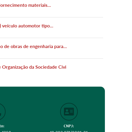
ornecimento materiais...
 veículo automotor tipo...
o de obras de engenharia para...
rganização da Sociedade Civi
 familiares rurais,...
to:
CNPJ: