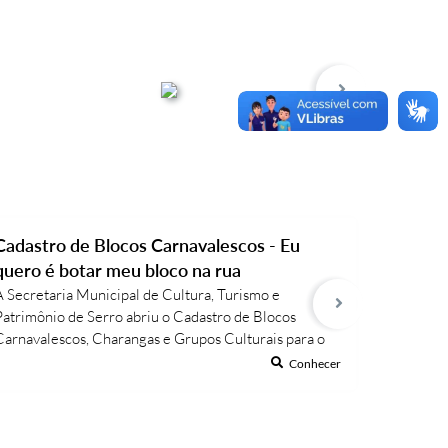
Cadastro de Blocos Carnavalescos - Eu
Queijo 
quero é botar meu bloco na rua
além do
A Secretaria Municipal de Cultura, Turismo e
Produzido
Patrimônio de Serro abriu o Cadastro de Blocos
gerações, 
Carnavalescos, Charangas e Grupos Culturais para o
e sal, co
Carnaval 2026! A iniciativa busca organizar e
artesanal
Conhecer
alorizar os fazedores de Carnaval da sede, distritos e
Serro pas
comunidades rurais, promovendo integração,
do proces
riatividade e tradição. Atenção: blocos ligados a
casca, fei