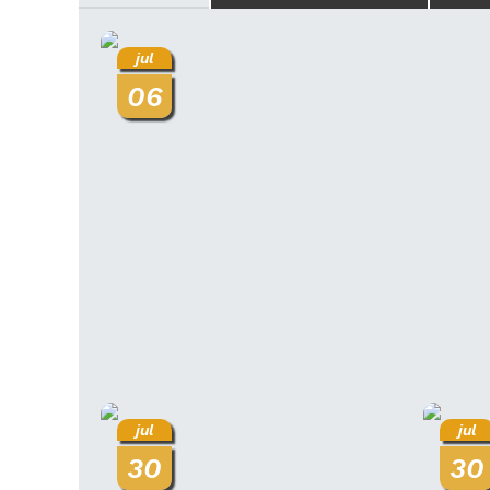
jul
06
jul
jul
30
30