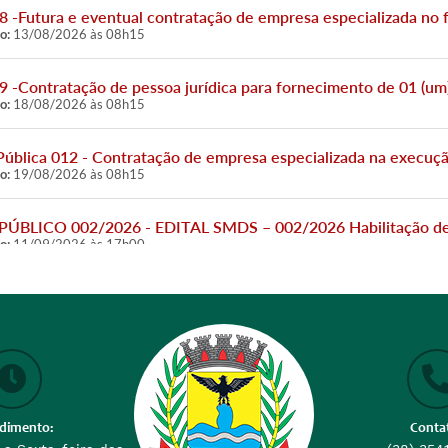
8 -Futura e eventual contratação de empresa especializada no f
o:
13/08/2026 às 08h15
9 -Contratação de pessoa jurídica para fornecimento de 01 (um)
o:
18/08/2026 às 08h15
Pública 012 - Contratação de empresa especializada na execuçã
o:
19/08/2026 às 08h15
LICO 002/2026 - EDITAL SMDS – 002/2026 Habilitação de O
o:
11/09/2026 às 17h00
CREDENCIAMENTO de agricultores familiares e empreendedores
o:
07/12/2026 às 15h00
dimento:
Conta