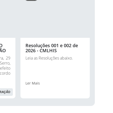
O
Resoluções 001 e 002 de
ÇÃO
2026 - CMLHIS
ra, 29
Leia as Resoluções abaixo.
A
Serro,
feito
S
acordo
Caixa
ara a
Ler Mais
TRAÇÃO