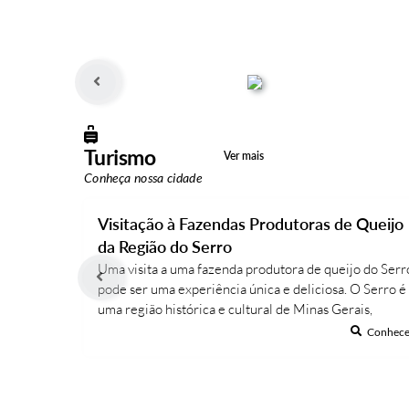
Turismo
Ver mais
Conheça nossa cidade
Visitação à Fazendas Produtoras de Queijo
da Região do Serro
Uma visita a uma fazenda produtora de queijo do Serr
pode ser uma experiência única e deliciosa. O Serro é
uma região histórica e cultural de Minas Gerais,
conhecida por sua produção de queijos artesanais
Conhece
desde o século XVIII. O queijo do Serro é um
patrimônio imaterial do Brasil e foi reconhecido pela
UNESCO como um produto de origem protegida. As...