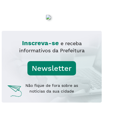
imes de...
Inscreva-se
e receba
informativos da Prefeitura
Newsletter
Segunda-feira, 10
Terça-feira, 11
Não fique de fora sobre as
17°
-
29°
16°
-
29°
notícias da sua cidade