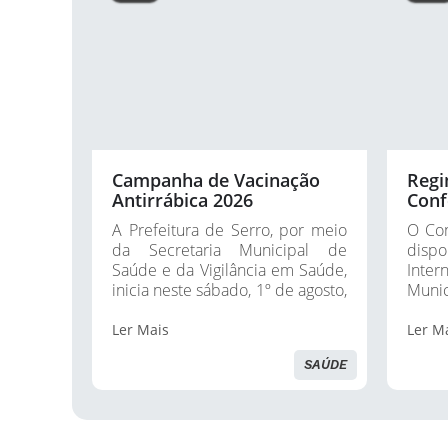
Campanha de Vacinação
Regi
Antirrábica 2026
Conf
Saúd
A Prefeitura de Serro, por meio
O Con
da Secretaria Municipal de
disp
Saúde e da Vigilância em Saúde,
Inte
inicia neste sábado, 1º de agosto,
Muni
a Campanha de Vacinação
que s
Antirrábica Animal 2026. As
feira
Ler Mais
Ler M
equipes...
Com o
SAÚDE