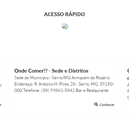
ACESSO RÁPIDO
Onde Comer!? - Sede e Distritos
Sede do Município - Serro/MG Armazém do Rosário
Endereço: R. Antônio H. Píres, 28 - Serro, MG, 39150-
o
000 Telefone: (38) 99861-5842 Bar e Restaurante
Dodoia e Júnior Endereço: R. Fernando Vasconcelos,
240 - Serro, MG, 39150-000 Telefone: (38) 3541-
r
Conhecer
1322 Bar e...
v
c