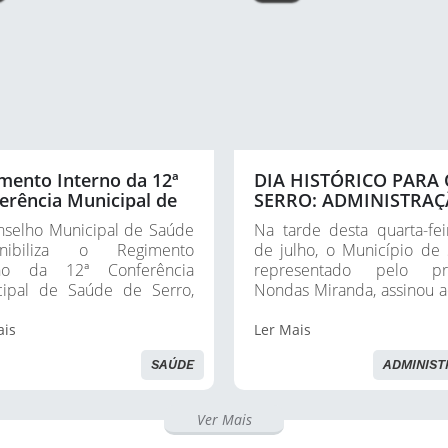
mento Interno da 12ª
DIA HISTÓRICO PARA 
erência Municipal de
SERRO: ADMINISTRA
e de Serro - 2026
MUNICIPAL ASSINA
selho Municipal de Saúde
Na tarde desta quarta-fei
ACORDO COM A CAIX
onibiliza o Regimento
de julho, o Município de 
PARA RECUPERAR
rno da 12ª Conferência
representado pelo pre
RECURSOS DESVIADO
cipal de Saúde de Serro,
Nondas Miranda, assinou 
erá realizada nesta sexta-
extrajudicial com a 
, 31 de julho, das 8h às 16h.
Econômica Federal p
ais
Ler Mais
 tema...
restituição de recursos...
SAÚDE
ADMINIS
Ver Mais