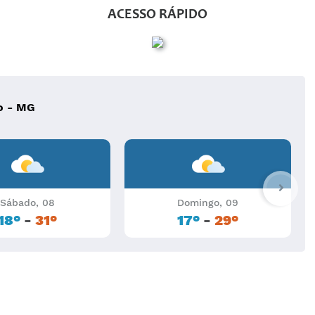
t
ACESSO RÁPIDO
o - MG
Sábado, 08
Domingo, 09
18°
-
31°
17°
-
29°