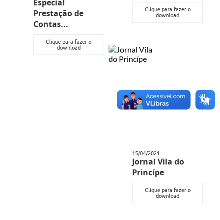
Especial
Clique para fazer o
Horário - Linhas Municipais de Coletivos
Prestação de
download
Contas...
Lei Aldir Blanc
Clique para fazer o
download
Carta de Serviços
Emissão de Contracheque
Chamamento Público
Convênios
Arquivos para Download
SIC
15/04/2021
Jornal Vila do
FAQ
Princípe
Jornal
Clique para fazer o
download
Covid -19 em Serro