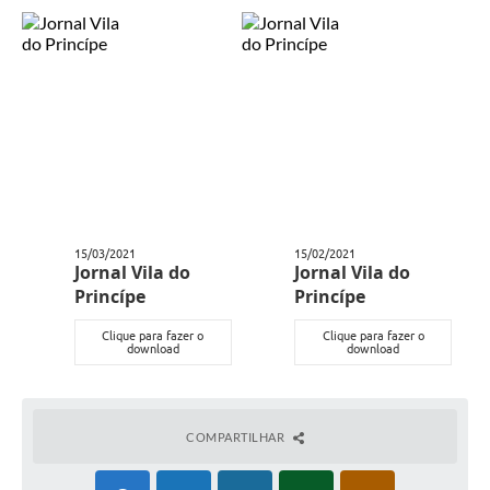
Links
Audiências Públicas
Galeria de Fotos
Galeria de Vídeos
Telefones Úteis
Diário Oficial
15/03/2021
15/02/2021
Contratos, Convênios e Publicações MROSC
Jornal Vila do
Jornal Vila do
Princípe
Princípe
Ouvidoria Municipal
Clique para fazer o
Clique para fazer o
Notícias
download
download
Contato
Radar da Transparência Pública
COMPARTILHAR
Listagem de Contribuintes Inscritos na Dívida Ativa do