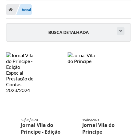
A Prefeitura
Jornal
Transparência Pública
Processo Seletivo/Concurso Público
BUSCA DETALHADA
Taxas de Inscrição/Guia de Arrecadação / Tributos
Online
Plano Diretor Participativo de Serro/MG
Planejamento e Orçamento Público: PPA - LOA -
LDO
Licitações
Sala Mineira do Empreendedor de Serro/MG
Organizações da Sociedade Civil
Lei Paulo Gustavo
30/06/2024
15/05/2021
Jornal Vila do
Jornal Vila do
Príncipe - Edição
Princípe
Turismo