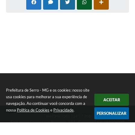
Município
Prefeitura de Serro - MG e os cookies: nosso site
usa cookies para melhorar a sua experiência de
ACEITAR
navegação. Ao continuar você concorda com a
nossa
Política de Cookies
e
Privacidade
.
PERSONALIZAR
Telefone: (38) 3541-1368
Endereço: Praça João Pinheiro, 154 - Centro | CEP: 39150-000
Segunda-feira a Sexta-feira das 09:00 as 15:00 horas
CNPJ: 18.303.271/0001-81