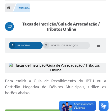
A Prefeitura
Taxas de...
Transparência Pública
Processo Seletivo/Concurso Público
Taxas de Inscrição/Guia de Arrecadação /
Tributos Online
Taxas de Inscrição/Guia de Arrecadação / Tributos
Online
Plano Diretor Participativo de Serro/MG
PRINCIPAL
PORTAL DE SERVIÇOS
Planejamento e Orçamento Público: PPA - LOA -
LDO
Licitações
Sala Mineira do Empreendedor de Serro/MG
Para emitir a Guia de Recolhimento do IPTU ou a
Certidão Negativa de Débitos Municipais, utilize os
Organizações da Sociedade Civil
botões abaixo:
Lei Paulo Gustavo
Turismo