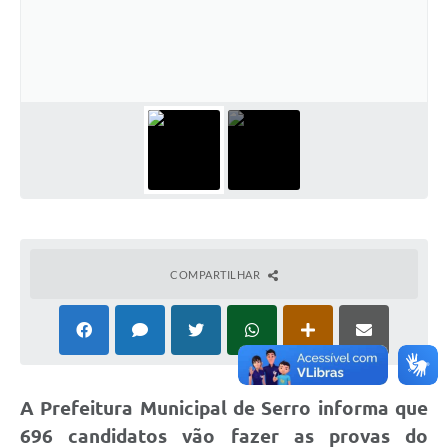
Horário - Linhas Municipais de Coletivos
Lei Aldir Blanc
Carta de Serviços
Emissão de Contracheque
Chamamento Público
Convênios
Arquivos para Download
COMPARTILHAR
SIC
FAQ
Jornal
A Prefeitura Municipal de Serro informa que
Covid -19 em Serro
696 candidatos vão fazer as provas do