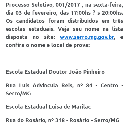
Links
Processo Seletivo, 001/2017 , na sexta-feira,
dia 03 de fevereiro, das 17:00hs ? s 20:00hs.
Audiências Públicas
Os candidatos foram distribuídos em três
Galeria de Fotos
escolas estaduais. Veja seu nome na lista
Galeria de Vídeos
disposta no site:
www.serro.mg.gov.br
, e
confira o nome e local de prova:
Telefones Úteis
Diário Oficial
Contratos, Convênios e Publicações MROSC
Escola Estadual Doutor João Pinheiro
Ouvidoria Municipal
Rua Luis Advincula Reis, nº 84 - Centro -
Notícias
Serro/MG
Contato
Escola Estadual Luisa de Marilac
Radar da Transparência Pública
Rua do Rosário, nº 318 - Rosário - Serro/MG
Listagem de Contribuintes Inscritos na Dívida Ativa do