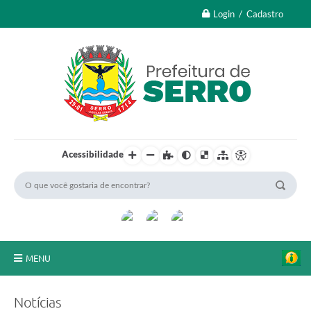
Login / Cadastro
Acessibilidade
MENU
A Nossa Cidade
Notícias