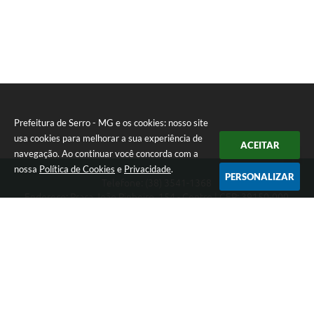
Prefeitura de Serro - MG e os cookies: nosso site
usa cookies para melhorar a sua experiência de
ACEITAR
navegação. Ao continuar você concorda com a
nossa
Política de Cookies
e
Privacidade
.
PERSONALIZAR
Telefone: (38) 3541-1368
Endereço: Praça João Pinheiro, 154 - Centro | CEP: 39150-000
Segunda-feira a Sexta-feira das 09:00 as 15:00 horas
CNPJ: 18.303.271/0001-81
Prefeitura de Serro - MG
Versão do Sistema:
3.5.3 - 19/06/2026
Portal atualizado em:
07/08/2026 16:01