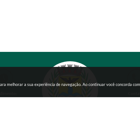
s para melhorar a sua experiência de navegação. Ao continuar você concorda co
dimento:
Conta
 a Sexta-feira das
(38) 354
 15:00 horas
comunicacao@ser
Versão do Sistema:
3.5.3 - 19/06/2026
Ultima atualização:
07/08/2026 13:56