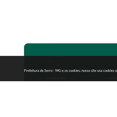
Prefeitura de Serro - MG e os cookies: nosso site usa cookie
Localização:
Aten
Praça João Pinheiro, 154 -
Segunda-feira
Centro - CEP: 39150-000
09:00 as