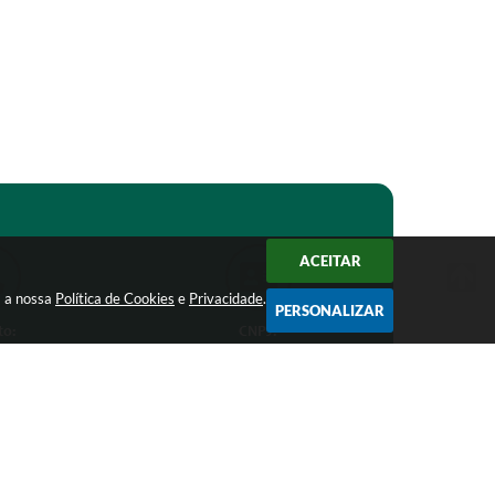
ACEITAR
m a nossa
Política de Cookies
e
Privacidade
.
PERSONALIZAR
to:
CNPJ:
1-1368
18.303.271/0001-81
ro.mg.gov.br