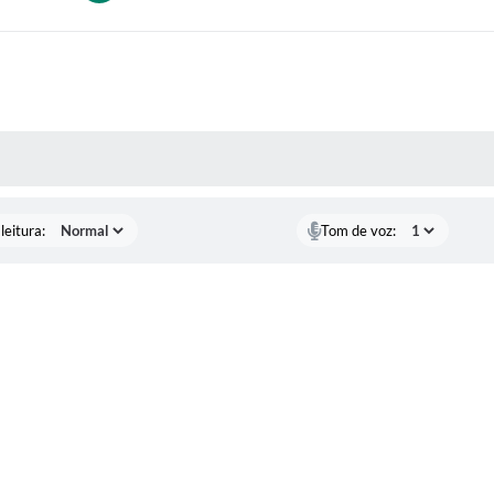
AS MÍDIAS
leitura:
Tom de voz: