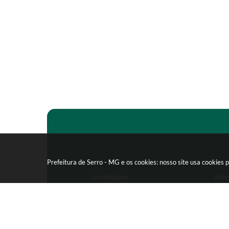
Prefeitura de Serro - MG e os cookies: nosso site usa cookie
Localização:
Aten
Praça João Pinheiro, 154 -
Segunda-feira
Centro - CEP: 39150-000
09:00 as