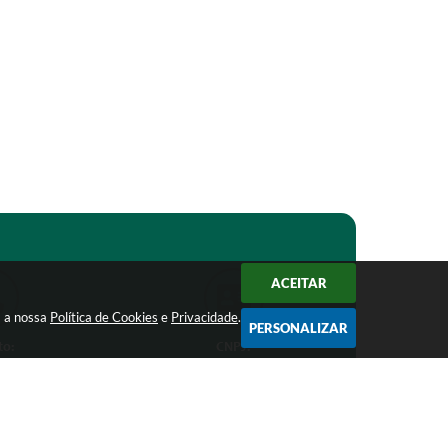
ACEITAR
m a nossa
Política de Cookies
e
Privacidade
.
PERSONALIZAR
to:
CNPJ:
1-1368
18.303.271/0001-81
ro.mg.gov.br