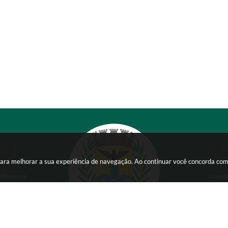
s para melhorar a sua experiência de navegação. Ao continuar você concorda co
dimento:
Conta
 a Sexta-feira das
(38) 354
 15:00 horas
comunicacao@ser